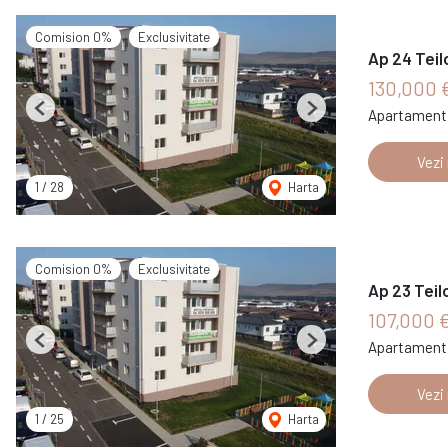
Comision 0%
Exclusivitate
Ap 24 Teil
130,000 
Apartament 
Previous
Next
Vezi
1
/
28
Harta
Comision 0%
Exclusivitate
Ap 23 Teil
107,000 
Apartament 
Previous
Next
Vezi
1
/
25
Harta