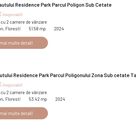
autului Residence Park Parcul Poligon Sub Cetate
€
(negociabil)
cu 2 camere de vânzare
on, Floresti
51.58 mp
2024
 mai multe detalii
utului Residence Park Parcul Poligonului Zona Sub cetate T
€
(negociabil)
cu 2 camere de vânzare
on, Floresti
53.42 mp
2024
 mai multe detalii