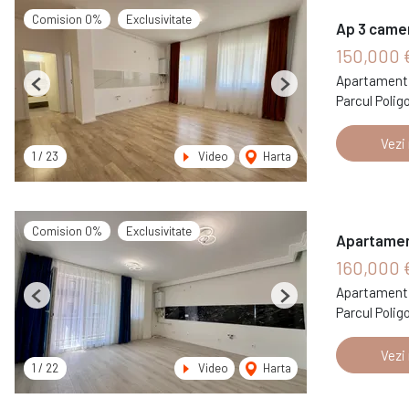
Comision 0%
Exclusivitate
Ap 3 camer
150,000 
Apartament 
Previous
Next
Parcul Polig
Vezi
1
/
23
Video
Harta
Comision 0%
Exclusivitate
Apartamen
160,000 
Apartament 
Previous
Next
Parcul Polig
Vezi
1
/
22
Video
Harta