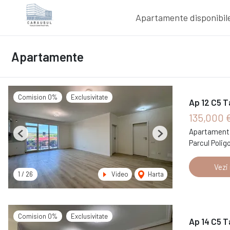
Apartamente disponibil
Apartamente
Comision 0%
Exclusivitate
Ap 12 C5 T
135,000 
Apartament 
Previous
Next
Parcul Polig
Vezi
1
/
26
Video
Harta
Comision 0%
Exclusivitate
Ap 14 C5 T