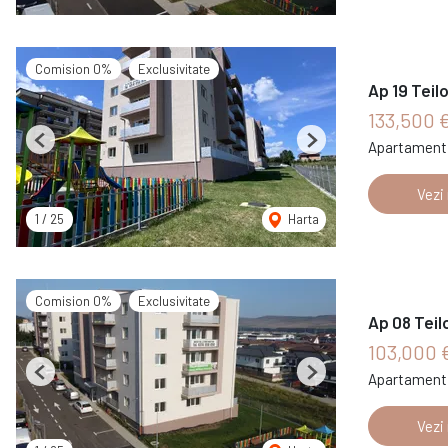
Comision 0%
Exclusivitate
Ap 19 Teil
133,500 
Apartament 
Previous
Next
Vezi
1
/
25
Harta
Comision 0%
Exclusivitate
Ap 08 Teil
103,000 
Apartament 
Previous
Next
Vezi