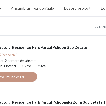
e
Ansambluri rezidențiale
Despre proiect
Ec
27 rezu
autului Residence Parc Parcul Poligon Sub Cetate
€
(negociabil)
cu 2 camere de vânzare
on, Floresti
57 mp
2024
 mai multe detalii
autului Residence Park Parcul Poligonului Zona Sub cetate T