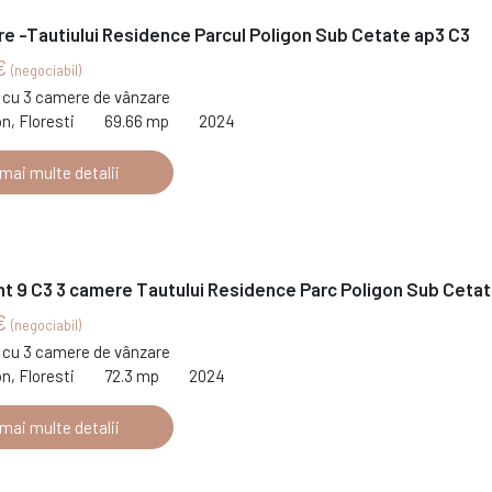
e -Tautiului Residence Parcul Poligon Sub Cetate ap3 C3
€
(negociabil)
cu 3 camere de vânzare
on, Floresti
69.66 mp
2024
 mai multe detalii
t 9 C3 3 camere Tautului Residence Parc Poligon Sub Ceta
€
(negociabil)
cu 3 camere de vânzare
on, Floresti
72.3 mp
2024
 mai multe detalii