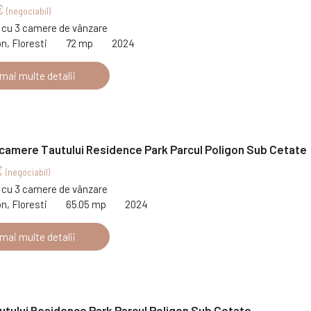
€
(negociabil)
cu 3 camere de vânzare
on, Floresti
72 mp
2024
 mai multe detalii
 camere Tautului Residence Park Parcul Poligon Sub Cetate
€
(negociabil)
cu 3 camere de vânzare
on, Floresti
65.05 mp
2024
 mai multe detalii
utului Residence Park Parcul Poligon Sub Cetate