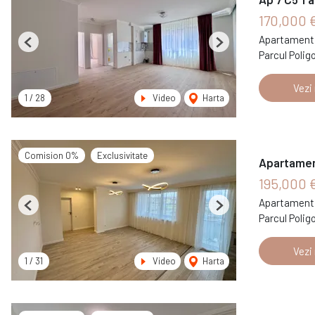
170,000 
Apartament 
Previous
Next
Parcul Polig
Vezi
1
/
28
Video
Harta
Comision 0%
Exclusivitate
Apartament
195,000 
Apartament 
Previous
Next
Parcul Polig
Vezi
1
/
31
Video
Harta