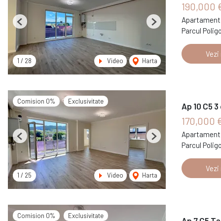
190,000 
Apartament 
Previous
Next
Parcul Polig
Vezi
1
/
28
Video
Harta
Comision 0%
Exclusivitate
Ap 10 C5 3
170,000 
Apartament 
Previous
Next
Parcul Polig
Vezi
1
/
25
Video
Harta
Comision 0%
Exclusivitate
Ap 7 C5 Ta