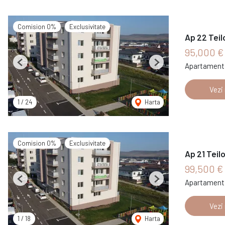
Comision 0%
Exclusivitate
Ap 22 Teil
95,000 
Apartament 
Previous
Next
Vezi
1
/
24
Harta
Comision 0%
Exclusivitate
Ap 21 Teil
99,500 €
Apartament 
Previous
Next
Vezi
1
/
18
Harta