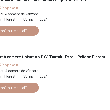
€
(negociabil)
cu 3 camere de vânzare
on, Floresti
65 mp
2024
 mai multe detalii
 4 camere finisat Ap 11 C1 Tautului Parcul Poligon Floresti
€
(negociabil)
cu 4 camere de vânzare
on, Floresti
85 mp
2024
 mai multe detalii