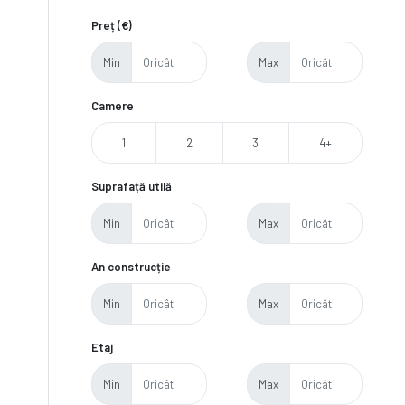
Preț (€)
Min
Max
Camere
1
2
3
4+
Suprafață utilă
Min
Max
An construcție
Min
Max
Etaj
Min
Max