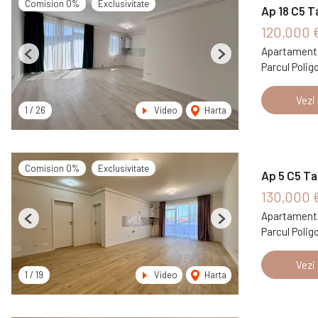
Comision 0%
Exclusivitate
Ap 18 C5 T
120,000 
Apartament 
Previous
Next
Parcul Polig
Vezi
1
/
26
Video
Harta
Comision 0%
Exclusivitate
Ap 5 C5 Ta
130,000 
Apartament 
Previous
Next
Parcul Polig
Vezi
1
/
19
Video
Harta