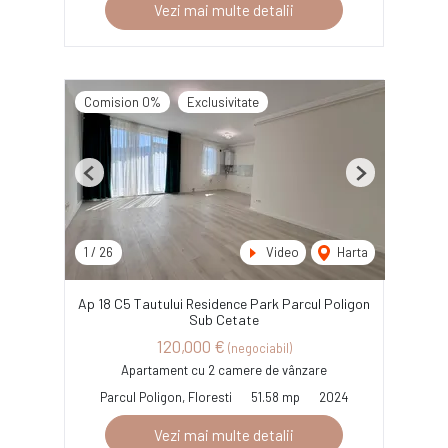
Vezi mai multe detalii
Comision 0%
Exclusivitate
Previous
Next
1
/
26
Video
Harta
Ap 18 C5 Tautului Residence Park Parcul Poligon
Sub Cetate
120,000 €
(negociabil)
Apartament cu 2 camere de vânzare
Parcul Poligon, Floresti
51.58 mp
2024
Vezi mai multe detalii