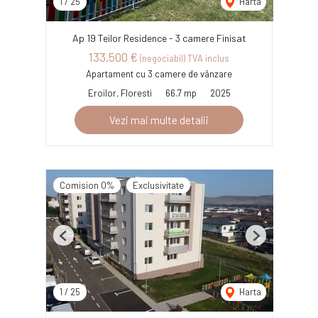
1
/
25
Harta
Ap 19 Teilor Residence - 3 camere Finisat
133,500 €
(negociabil) TVA inclus
Apartament cu 3 camere de vânzare
Eroilor, Floresti
66.7 mp
2025
Vezi mai multe detalii
Comision 0%
Exclusivitate
Previous
Next
1
/
25
Harta