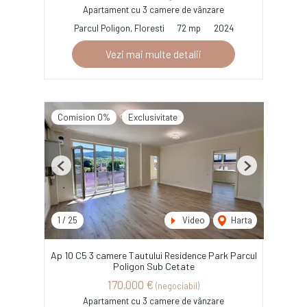
Apartament cu 3 camere de vânzare
Parcul Poligon, Floresti
72 mp
2024
Vezi mai multe detalii
Comision 0%
Exclusivitate
Previous
Next
1
/
25
Video
Harta
Ap 10 C5 3 camere Tautului Residence Park Parcul
Poligon Sub Cetate
170,000 €
(negociabil)
Apartament cu 3 camere de vânzare