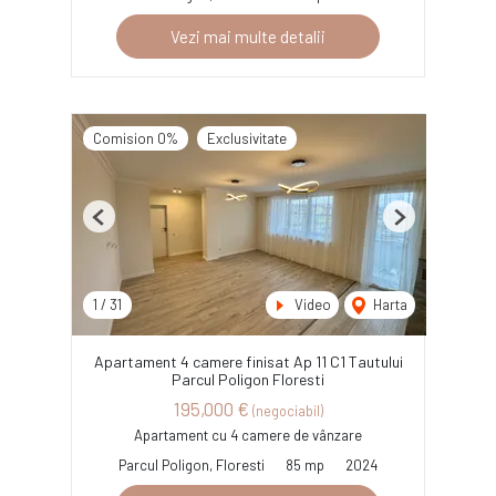
Vezi mai multe detalii
Comision 0%
Exclusivitate
Previous
Next
1
/
31
Video
Harta
Apartament 4 camere finisat Ap 11 C1 Tautului
Parcul Poligon Floresti
195,000 €
(negociabil)
Apartament cu 4 camere de vânzare
Parcul Poligon, Floresti
85 mp
2024