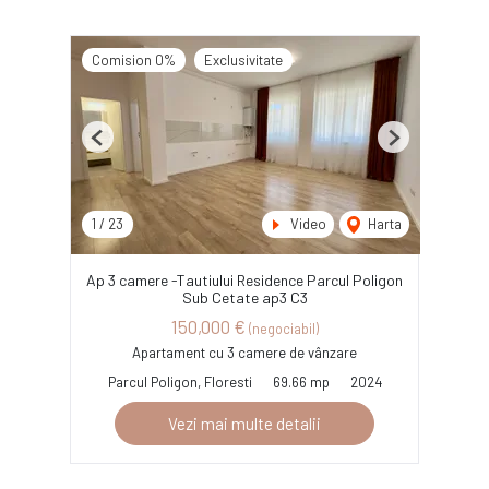
Comision 0%
Exclusivitate
Previous
Next
1
/
23
Video
Harta
Ap 3 camere -Tautiului Residence Parcul Poligon
Sub Cetate ap3 C3
150,000 €
(negociabil)
Apartament cu 3 camere de vânzare
Parcul Poligon, Floresti
69.66 mp
2024
Vezi mai multe detalii