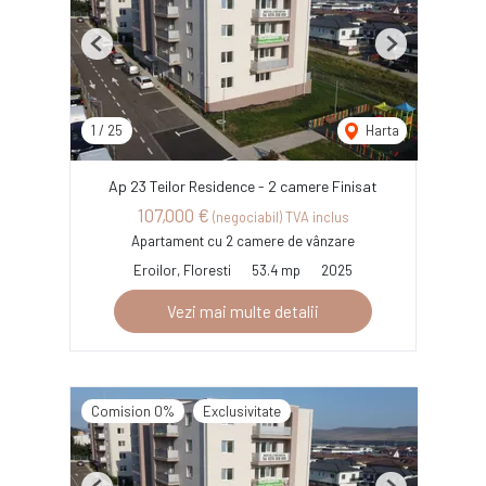
Previous
Next
1
/
25
Harta
Ap 23 Teilor Residence - 2 camere Finisat
107,000 €
(negociabil) TVA inclus
Apartament cu 2 camere de vânzare
Eroilor, Floresti
53.4 mp
2025
Vezi mai multe detalii
Comision 0%
Exclusivitate