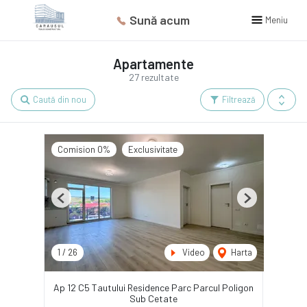
Sună acum
Meniu
Apartamente
27 rezultate
Caută din nou
Filtrează
Comision 0%
Exclusivitate
Previous
Next
1
/
26
Video
Harta
Ap 12 C5 Tautului Residence Parc Parcul Poligon
Sub Cetate