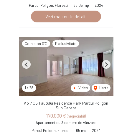
Parcul Poligon, Floresti
65.05 mp
2024
Vezi mai multe detalii
Comision 0%
Exclusivitate
Previous
Next
1
/
28
Video
Harta
Ap 7 C5 Tautului Residence Park Parcul Poligon
Sub Cetate
170,000 €
(negociabil)
Apartament cu 3 camere de vânzare
Parcul Poligon, Floresti
65 mp
2024