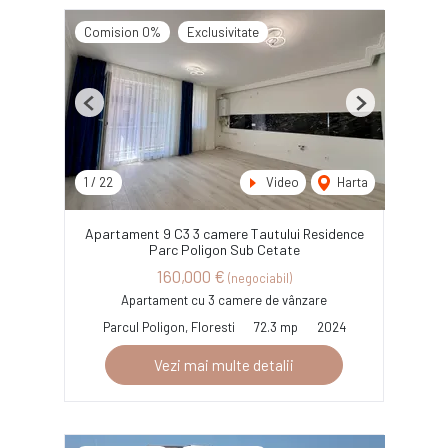
Comision 0%
Exclusivitate
Previous
Next
1
/
22
Video
Harta
Apartament 9 C3 3 camere Tautului Residence
Parc Poligon Sub Cetate
160,000 €
(negociabil)
Apartament cu 3 camere de vânzare
Parcul Poligon, Floresti
72.3 mp
2024
Vezi mai multe detalii