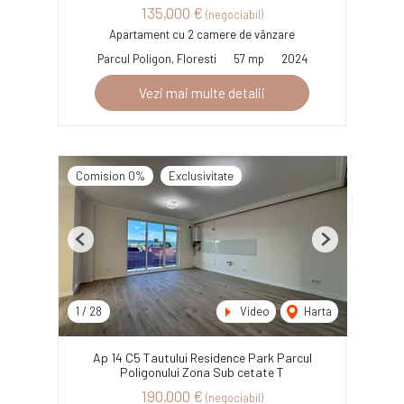
135,000 €
(negociabil)
Apartament cu 2 camere de vânzare
Parcul Poligon, Floresti
57 mp
2024
Vezi mai multe detalii
Comision 0%
Exclusivitate
Previous
Next
1
/
28
Video
Harta
Ap 14 C5 Tautului Residence Park Parcul
Poligonului Zona Sub cetate T
190,000 €
(negociabil)