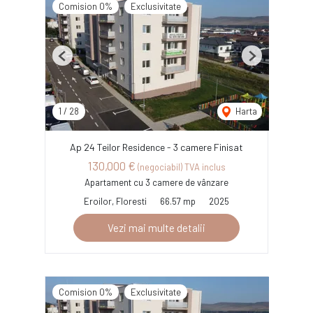
Comision 0%
Exclusivitate
Previous
Next
1
/
28
Harta
Ap 24 Teilor Residence - 3 camere Finisat
130,000 €
(negociabil) TVA inclus
Apartament cu 3 camere de vânzare
Eroilor, Floresti
66.57 mp
2025
Vezi mai multe detalii
Comision 0%
Exclusivitate