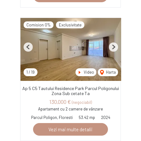
Comision 0%
Exclusivitate
Previous
Next
1
/
19
Video
Harta
Ap 5 C5 Tautului Residence Park Parcul Poligonului
Zona Sub cetate Ta
130,000 €
(negociabil)
Apartament cu 2 camere de vânzare
Parcul Poligon, Floresti
53.42 mp
2024
Vezi mai multe detalii