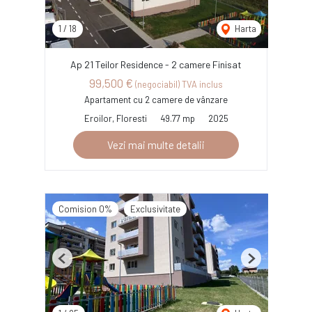
1
/
18
Harta
Ap 21 Teilor Residence - 2 camere Finisat
99,500 €
(negociabil) TVA inclus
Apartament cu 2 camere de vânzare
Eroilor, Floresti
49.77 mp
2025
Vezi mai multe detalii
Comision 0%
Exclusivitate
Previous
Next