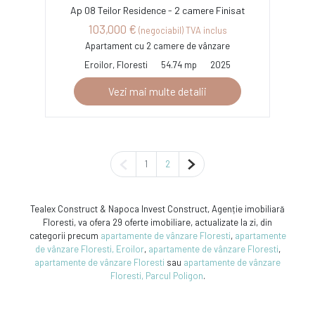
Ap 08 Teilor Residence - 2 camere Finisat
103,000 €
(negociabil) TVA inclus
Apartament cu 2 camere de vânzare
Eroilor, Floresti
54.74 mp
2025
Vezi mai multe detalii
Pagina anterioară
Pagina următoare
1
2
Tealex Construct & Napoca Invest Construct, Agenție imobiliară
Floresti, va ofera 29 oferte imobiliare, actualizate la zi, din
categorii precum
apartamente de vânzare Floresti
,
apartamente
de vânzare Floresti, Eroilor
,
apartamente de vânzare Floresti
,
apartamente de vânzare Floresti
sau
apartamente de vânzare
Floresti, Parcul Poligon
.