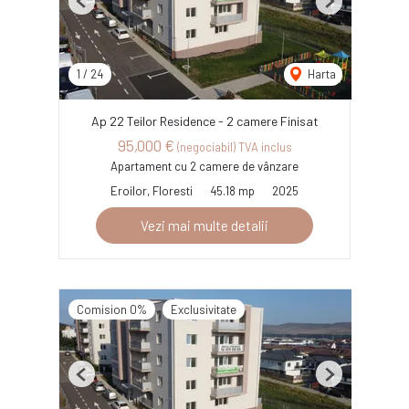
Previous
Next
1
/
24
Harta
Ap 22 Teilor Residence - 2 camere Finisat
95,000 €
(negociabil) TVA inclus
Apartament cu 2 camere de vânzare
Eroilor, Floresti
45.18 mp
2025
Vezi mai multe detalii
Comision 0%
Exclusivitate
Previous
Next