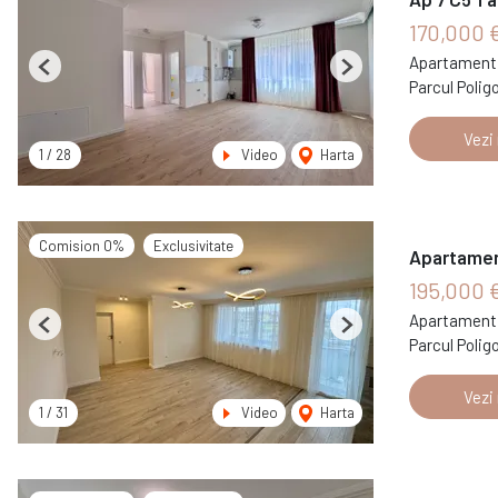
170,000 
Apartament 
Previous
Next
Parcul Polig
Vezi
1
/
28
Video
Harta
Comision 0%
Exclusivitate
Apartament
195,000 
Apartament 
Previous
Next
Parcul Polig
Vezi
1
/
31
Video
Harta