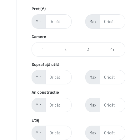
Preț (€)
Min
Max
Camere
1
2
3
4+
Suprafață utilă
Min
Max
An construcție
Min
Max
Etaj
Min
Max