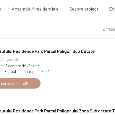
e
Ansambluri rezidențiale
Despre proiect
Ec
27 rezu
autului Residence Parc Parcul Poligon Sub Cetate
€
(negociabil)
cu 2 camere de vânzare
on, Floresti
57 mp
2024
 mai multe detalii
autului Residence Park Parcul Poligonului Zona Sub cetate T