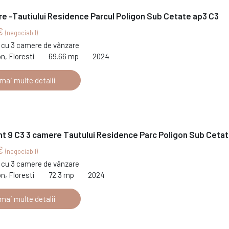
e -Tautiului Residence Parcul Poligon Sub Cetate ap3 C3
€
(negociabil)
cu 3 camere de vânzare
on, Floresti
69.66 mp
2024
 mai multe detalii
t 9 C3 3 camere Tautului Residence Parc Poligon Sub Ceta
€
(negociabil)
cu 3 camere de vânzare
on, Floresti
72.3 mp
2024
 mai multe detalii