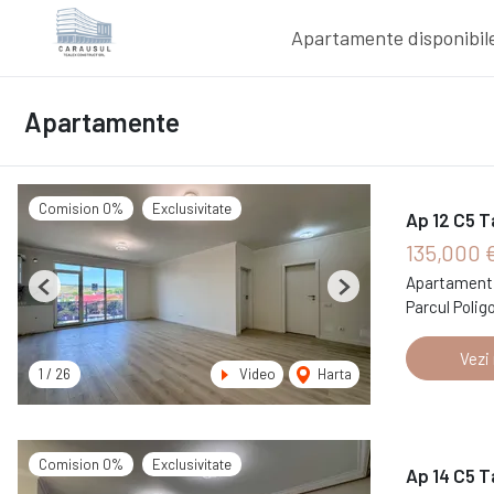
Apartamente disponibil
Apartamente
Comision 0%
Exclusivitate
Ap 12 C5 T
135,000 
Apartament 
Previous
Next
Parcul Polig
Vezi
1
/
26
Video
Harta
Comision 0%
Exclusivitate
Ap 14 C5 T