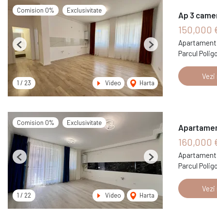
Comision 0%
Exclusivitate
Ap 3 camer
150,000 
Apartament 
Previous
Next
Parcul Polig
Vezi
1
/
23
Video
Harta
Comision 0%
Exclusivitate
Apartamen
160,000 
Apartament 
Previous
Next
Parcul Polig
Vezi
1
/
22
Video
Harta