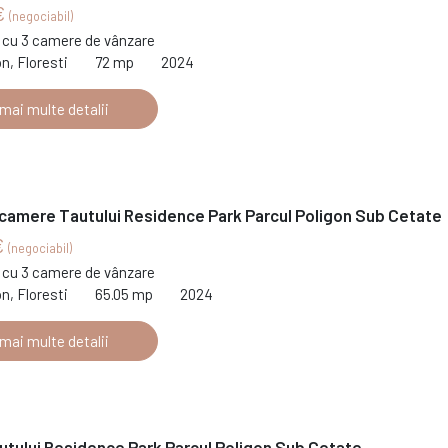
€
(negociabil)
cu 3 camere de vânzare
on, Floresti
72 mp
2024
 mai multe detalii
 camere Tautului Residence Park Parcul Poligon Sub Cetate
€
(negociabil)
cu 3 camere de vânzare
on, Floresti
65.05 mp
2024
 mai multe detalii
utului Residence Park Parcul Poligon Sub Cetate