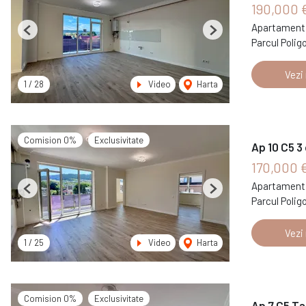
190,000 
Apartament 
Previous
Next
Parcul Polig
Vezi
1
/
28
Video
Harta
Comision 0%
Exclusivitate
Ap 10 C5 3
170,000 
Apartament 
Previous
Next
Parcul Polig
Vezi
1
/
25
Video
Harta
Comision 0%
Exclusivitate
Ap 7 C5 Ta