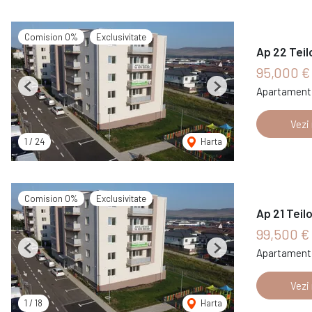
Comision 0%
Exclusivitate
Ap 22 Teil
95,000 
Apartament 
Previous
Next
Vezi
1
/
24
Harta
Comision 0%
Exclusivitate
Ap 21 Teil
99,500 €
Apartament 
Previous
Next
Vezi
1
/
18
Harta