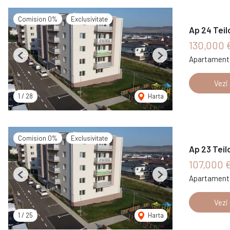
Comision 0%
Exclusivitate
Ap 24 Teil
130,000 
Apartament 
Previous
Next
Vezi
1
/
28
Harta
Comision 0%
Exclusivitate
Ap 23 Teil
107,000 
Apartament 
Previous
Next
Vezi
1
/
25
Harta