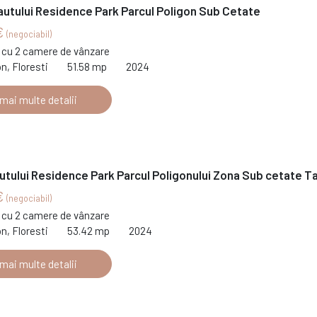
autului Residence Park Parcul Poligon Sub Cetate
€
(negociabil)
cu 2 camere de vânzare
on, Floresti
51.58 mp
2024
 mai multe detalii
utului Residence Park Parcul Poligonului Zona Sub cetate T
€
(negociabil)
cu 2 camere de vânzare
on, Floresti
53.42 mp
2024
 mai multe detalii