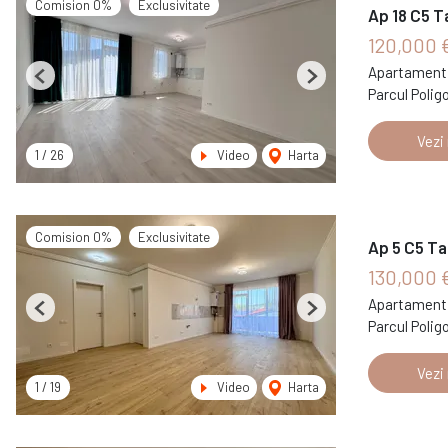
Comision 0%
Exclusivitate
Ap 18 C5 T
120,000 
Apartament 
Previous
Next
Parcul Polig
Vezi
1
/
26
Video
Harta
Comision 0%
Exclusivitate
Ap 5 C5 Ta
130,000 
Apartament 
Previous
Next
Parcul Polig
Vezi
1
/
19
Video
Harta