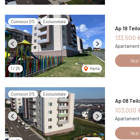
Comision 0%
Exclusivitate
Ap 19 Teil
133,500 
Apartament 
Previous
Next
Vezi
1
/
25
Harta
Comision 0%
Exclusivitate
Ap 08 Teil
103,000 
Apartament 
Previous
Next
Vezi