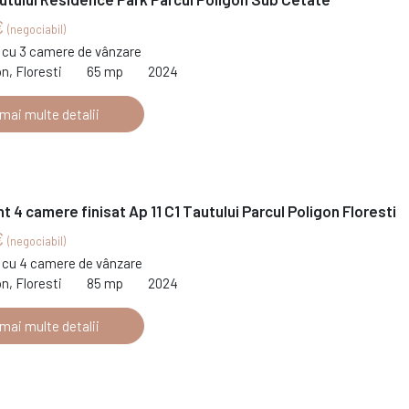
€
(negociabil)
cu 3 camere de vânzare
on, Floresti
65 mp
2024
 mai multe detalii
 4 camere finisat Ap 11 C1 Tautului Parcul Poligon Floresti
€
(negociabil)
cu 4 camere de vânzare
on, Floresti
85 mp
2024
 mai multe detalii