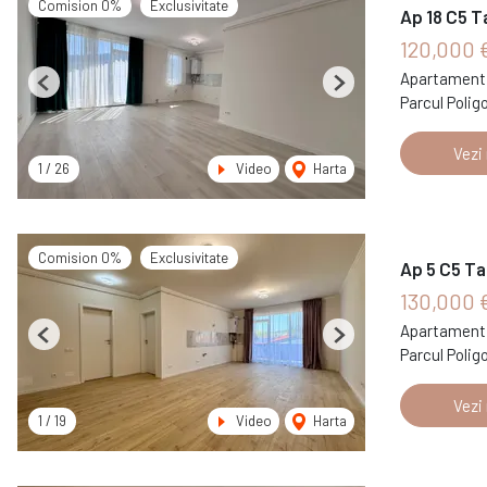
Comision 0%
Exclusivitate
Ap 18 C5 T
120,000 
Apartament 
Previous
Next
Parcul Polig
Vezi
1
/
26
Video
Harta
Comision 0%
Exclusivitate
Ap 5 C5 Ta
130,000 
Apartament 
Previous
Next
Parcul Polig
Vezi
1
/
19
Video
Harta