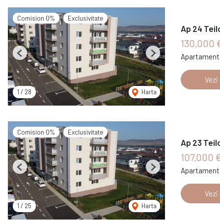
Comision 0%
Exclusivitate
Ap 24 Teil
130,000 
Apartament 
Previous
Next
Vezi
1
/
28
Harta
Comision 0%
Exclusivitate
Ap 23 Teil
107,000 
Apartament 
Previous
Next
Vezi
1
/
25
Harta