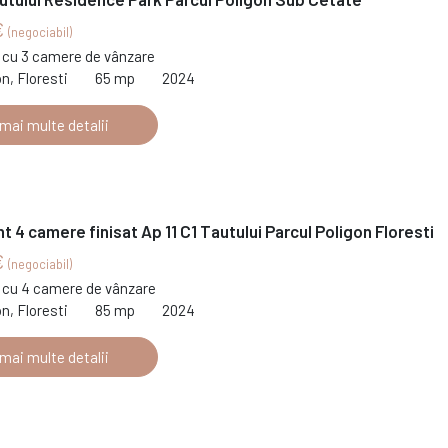
€
(negociabil)
cu 3 camere de vânzare
on, Floresti
65 mp
2024
 mai multe detalii
 4 camere finisat Ap 11 C1 Tautului Parcul Poligon Floresti
€
(negociabil)
cu 4 camere de vânzare
on, Floresti
85 mp
2024
 mai multe detalii