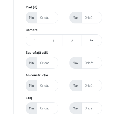
Preț (€)
Min
Max
Camere
1
2
3
4+
Suprafață utilă
Min
Max
An construcție
Min
Max
Etaj
Min
Max