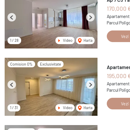
170,000 
Apartament 
Previous
Next
Parcul Polig
Vezi
1
/
28
Video
Harta
Comision 0%
Exclusivitate
Apartament
195,000 
Apartament 
Previous
Next
Parcul Polig
Vezi
1
/
31
Video
Harta