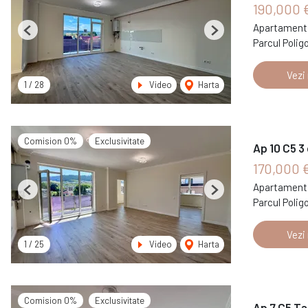
190,000 
Apartament 
Previous
Next
Parcul Polig
Vezi
1
/
28
Video
Harta
Comision 0%
Exclusivitate
Ap 10 C5 3
170,000 
Apartament 
Previous
Next
Parcul Polig
Vezi
1
/
25
Video
Harta
Comision 0%
Exclusivitate
Ap 7 C5 Ta