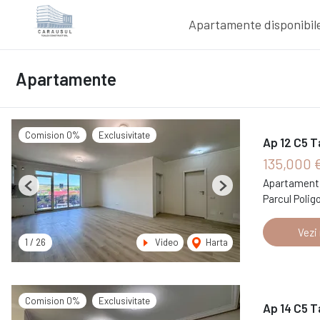
Apartamente disponibil
Apartamente
Comision 0%
Exclusivitate
Ap 12 C5 T
135,000 
Apartament 
Previous
Next
Parcul Polig
Vezi
1
/
26
Video
Harta
Comision 0%
Exclusivitate
Ap 14 C5 T