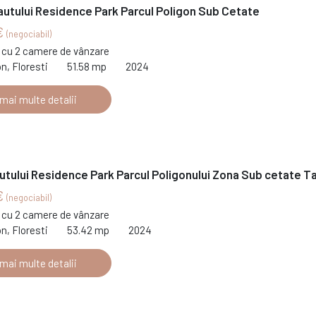
autului Residence Park Parcul Poligon Sub Cetate
€
(negociabil)
cu 2 camere de vânzare
on, Floresti
51.58 mp
2024
 mai multe detalii
utului Residence Park Parcul Poligonului Zona Sub cetate T
€
(negociabil)
cu 2 camere de vânzare
on, Floresti
53.42 mp
2024
 mai multe detalii