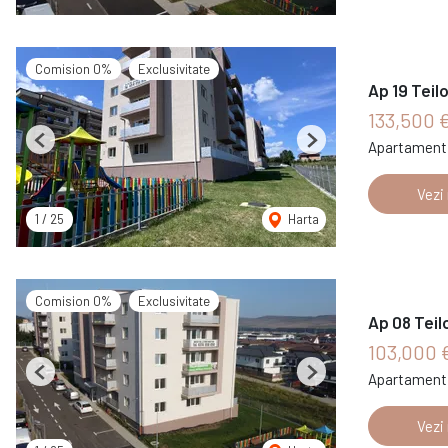
Comision 0%
Exclusivitate
Ap 19 Teil
133,500 
Apartament 
Previous
Next
Vezi
1
/
25
Harta
Comision 0%
Exclusivitate
Ap 08 Teil
103,000 
Apartament 
Previous
Next
Vezi