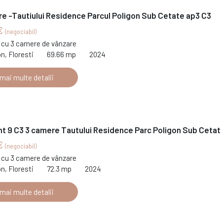
e -Tautiului Residence Parcul Poligon Sub Cetate ap3 C3
€
(negociabil)
cu 3 camere de vânzare
on, Floresti
69.66 mp
2024
 mai multe detalii
t 9 C3 3 camere Tautului Residence Parc Poligon Sub Ceta
€
(negociabil)
cu 3 camere de vânzare
on, Floresti
72.3 mp
2024
 mai multe detalii