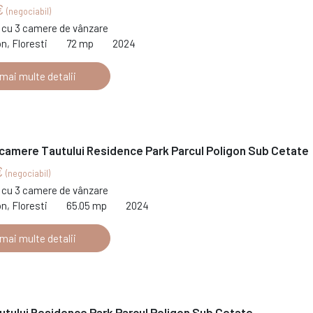
€
(negociabil)
cu 3 camere de vânzare
on, Floresti
72 mp
2024
 mai multe detalii
 camere Tautului Residence Park Parcul Poligon Sub Cetate
€
(negociabil)
cu 3 camere de vânzare
on, Floresti
65.05 mp
2024
 mai multe detalii
utului Residence Park Parcul Poligon Sub Cetate