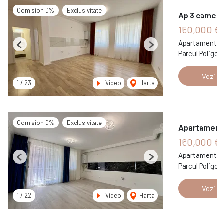
Comision 0%
Exclusivitate
Ap 3 camer
150,000 
Apartament 
Previous
Next
Parcul Polig
Vezi
1
/
23
Video
Harta
Comision 0%
Exclusivitate
Apartamen
160,000 
Apartament 
Previous
Next
Parcul Polig
Vezi
1
/
22
Video
Harta