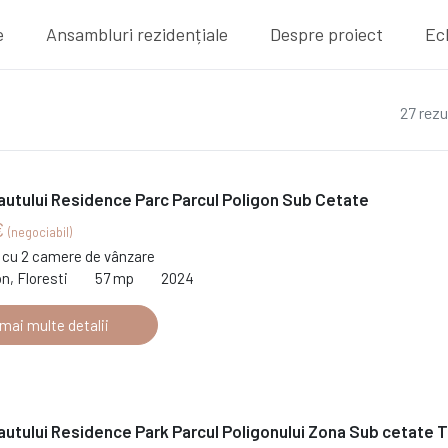
e
Ansambluri rezidențiale
Despre proiect
Ec
27 rezu
autului Residence Parc Parcul Poligon Sub Cetate
€
(negociabil)
cu 2 camere de vânzare
on, Floresti
57 mp
2024
 mai multe detalii
autului Residence Park Parcul Poligonului Zona Sub cetate T