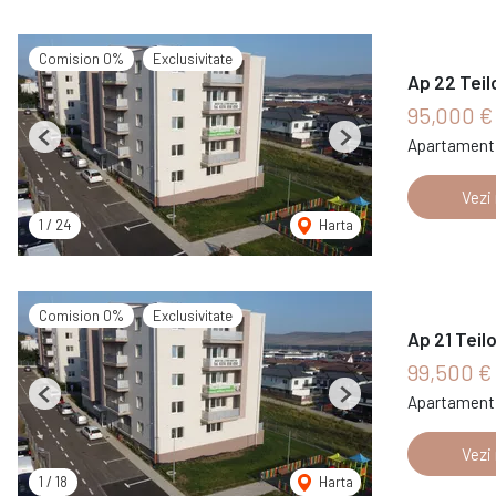
Comision 0%
Exclusivitate
Ap 22 Teil
95,000 
Apartament 
Previous
Next
Vezi
1
/
24
Harta
Comision 0%
Exclusivitate
Ap 21 Teil
99,500 €
Apartament 
Previous
Next
Vezi
1
/
18
Harta