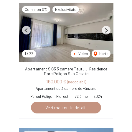
Comision 0%
Exclusivitate
Previous
Next
1
/
22
Video
Harta
Apartament 9 C3 3 camere Tautului Residence
Parc Poligon Sub Cetate
160,000 €
(negociabil)
Apartament cu 3 camere de vânzare
Parcul Poligon, Floresti
72.3 mp
2024
Vezi mai multe detalii