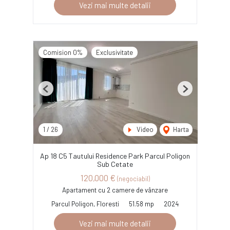
Vezi mai multe detalii
Comision 0%
Exclusivitate
Previous
Next
1
/
26
Video
Harta
Ap 18 C5 Tautului Residence Park Parcul Poligon
Sub Cetate
120,000 €
(negociabil)
Apartament cu 2 camere de vânzare
Parcul Poligon, Floresti
51.58 mp
2024
Vezi mai multe detalii