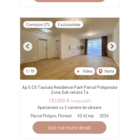
Comision 0%
Exclusivitate
Previous
Next
1
/
19
Video
Harta
Ap 5 C5 Tautului Residence Park Parcul Poligonului
Zona Sub cetate Ta
130,000 €
(negociabil)
Apartament cu 2 camere de vânzare
Parcul Poligon, Floresti
53.42 mp
2024
Vezi mai multe detalii