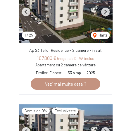
Previous
Next
1
/
25
Harta
Ap 23 Teilor Residence - 2 camere Finisat
107,000 €
(negociabil) TVA inclus
Apartament cu 2 camere de vânzare
Eroilor, Floresti
53.4 mp
2025
Vezi mai multe detalii
Comision 0%
Exclusivitate