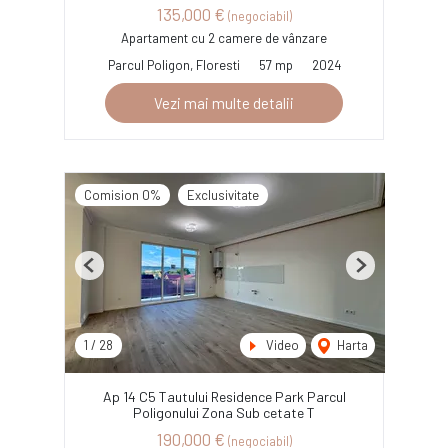
135,000 €
(negociabil)
Apartament cu 2 camere de vânzare
Parcul Poligon, Floresti
57 mp
2024
Vezi mai multe detalii
Comision 0%
Exclusivitate
Previous
Next
1
/
28
Video
Harta
Ap 14 C5 Tautului Residence Park Parcul
Poligonului Zona Sub cetate T
190,000 €
(negociabil)