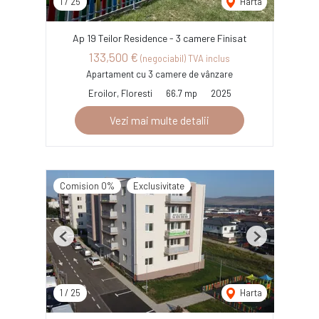
1
/
25
Harta
Ap 19 Teilor Residence - 3 camere Finisat
133,500 €
(negociabil) TVA inclus
Apartament cu 3 camere de vânzare
Eroilor, Floresti
66.7 mp
2025
Vezi mai multe detalii
Comision 0%
Exclusivitate
Previous
Next
1
/
25
Harta