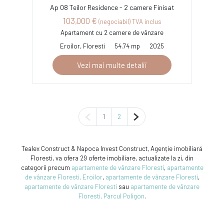
Ap 08 Teilor Residence - 2 camere Finisat
103,000 €
(negociabil) TVA inclus
Apartament cu 2 camere de vânzare
Eroilor, Floresti
54.74 mp
2025
Vezi mai multe detalii
Pagina anterioară
Pagina următoare
1
2
Tealex Construct & Napoca Invest Construct, Agenție imobiliară
Floresti, va ofera 29 oferte imobiliare, actualizate la zi, din
categorii precum
apartamente de vânzare Floresti
,
apartamente
de vânzare Floresti, Eroilor
,
apartamente de vânzare Floresti
,
apartamente de vânzare Floresti
sau
apartamente de vânzare
Floresti, Parcul Poligon
.