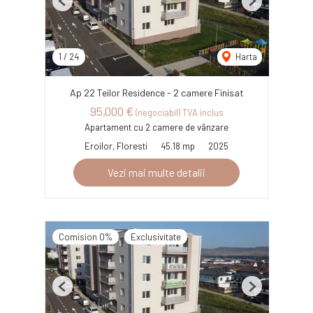
Previous
Next
1
/
24
Harta
Ap 22 Teilor Residence - 2 camere Finisat
95,000 €
(negociabil) TVA inclus
Apartament cu 2 camere de vânzare
Eroilor, Floresti
45.18 mp
2025
Vezi mai multe detalii
Comision 0%
Exclusivitate
Previous
Next