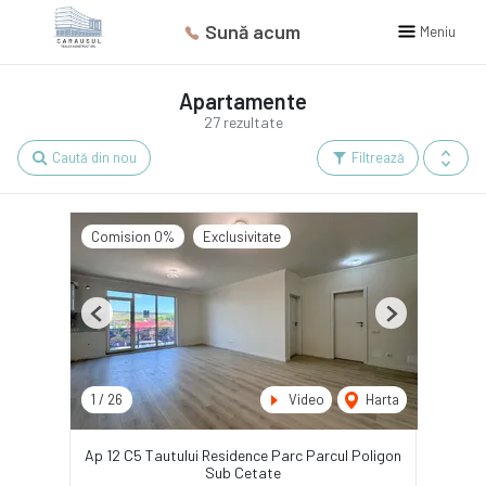
Sună acum
Meniu
Apartamente
27 rezultate
Caută din nou
Filtrează
Comision 0%
Exclusivitate
Previous
Next
1
/
26
Video
Harta
Ap 12 C5 Tautului Residence Parc Parcul Poligon
Sub Cetate