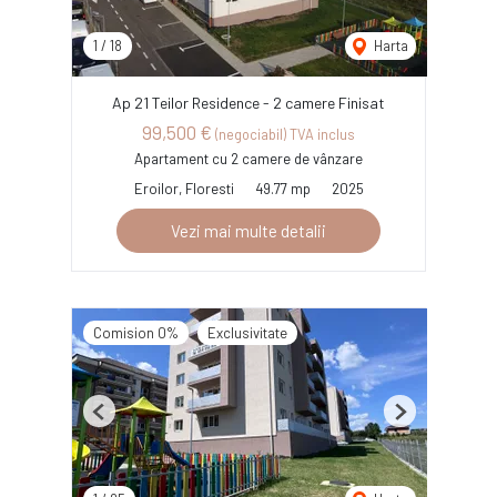
1
/
18
Harta
Ap 21 Teilor Residence - 2 camere Finisat
99,500 €
(negociabil) TVA inclus
Apartament cu 2 camere de vânzare
Eroilor, Floresti
49.77 mp
2025
Vezi mai multe detalii
Comision 0%
Exclusivitate
Previous
Next