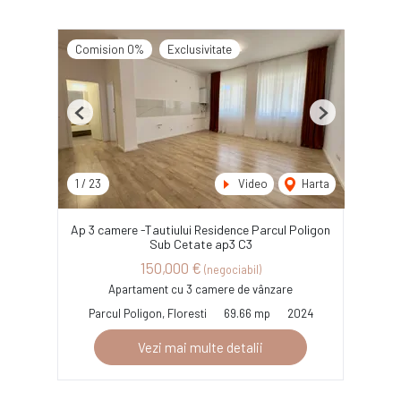
Comision 0%
Exclusivitate
Previous
Next
1
/
23
Video
Harta
Ap 3 camere -Tautiului Residence Parcul Poligon
Sub Cetate ap3 C3
150,000 €
(negociabil)
Apartament cu 3 camere de vânzare
Parcul Poligon, Floresti
69.66 mp
2024
Vezi mai multe detalii