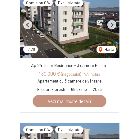
Comision 0%
Exclusivitate
Previous
Next
1
/
28
Harta
Ap 24 Teilor Residence - 3 camere Finisat
130,000 €
(negociabil) TVA inclus
Apartament cu 3 camere de vânzare
Eroilor, Floresti
66.57 mp
2025
Vezi mai multe detalii
Comision 0%
Exclusivitate