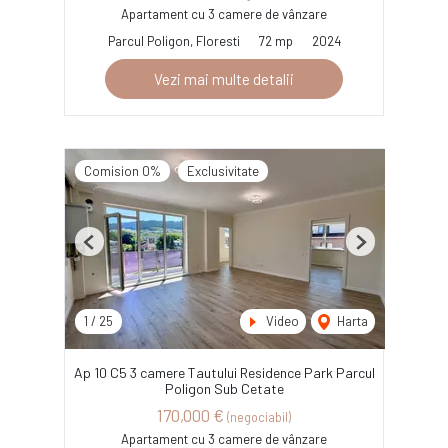
Apartament cu 3 camere de vânzare
Parcul Poligon, Floresti
72 mp
2024
Vezi mai multe detalii
Comision 0%
Exclusivitate
Previous
Next
1
/
25
Video
Harta
Ap 10 C5 3 camere Tautului Residence Park Parcul
Poligon Sub Cetate
170,000 €
(negociabil)
Apartament cu 3 camere de vânzare