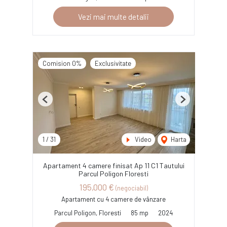
Vezi mai multe detalii
Comision 0%
Exclusivitate
Previous
Next
1
/
31
Video
Harta
Apartament 4 camere finisat Ap 11 C1 Tautului
Parcul Poligon Floresti
195,000 €
(negociabil)
Apartament cu 4 camere de vânzare
Parcul Poligon, Floresti
85 mp
2024