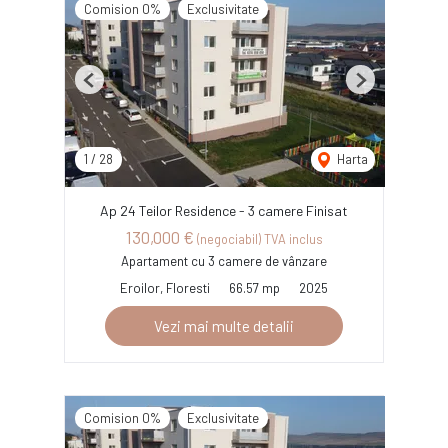
Comision 0%
Exclusivitate
Previous
Next
1
/
28
Harta
Ap 24 Teilor Residence - 3 camere Finisat
130,000 €
(negociabil) TVA inclus
Apartament cu 3 camere de vânzare
Eroilor, Floresti
66.57 mp
2025
Vezi mai multe detalii
Comision 0%
Exclusivitate