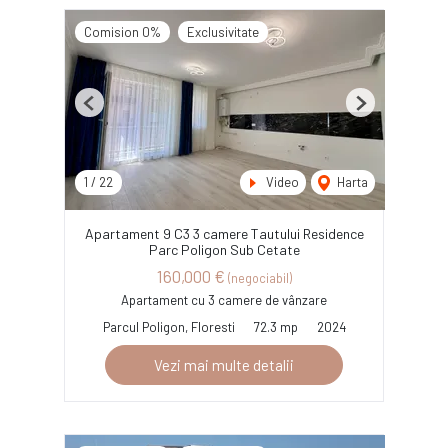
Comision 0%
Exclusivitate
Previous
Next
1
/
22
Video
Harta
Apartament 9 C3 3 camere Tautului Residence
Parc Poligon Sub Cetate
160,000 €
(negociabil)
Apartament cu 3 camere de vânzare
Parcul Poligon, Floresti
72.3 mp
2024
Vezi mai multe detalii