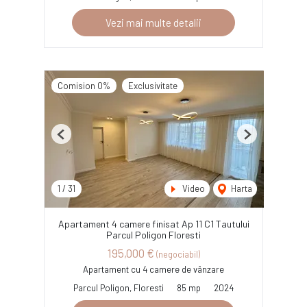
Vezi mai multe detalii
Comision 0%
Exclusivitate
Previous
Next
1
/
31
Video
Harta
Apartament 4 camere finisat Ap 11 C1 Tautului
Parcul Poligon Floresti
195,000 €
(negociabil)
Apartament cu 4 camere de vânzare
Parcul Poligon, Floresti
85 mp
2024