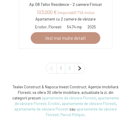
Ap 08 Teilor Residence - 2 camere Finisat
103,000 €
(negociabil) TVA inclus
Apartament cu 2 camere de vânzare
Eroilor, Floresti
54.74 mp
2025
Vezi mai multe detalii
Pagina anterioară
Pagina următoare
1
2
Tealex Construct & Napoca Invest Construct, Agenție imobiliară
Floresti, va ofera 30 oferte imobiliare, actualizate la zi, din
categorii precum
apartamente de vânzare Floresti
,
apartamente
de vânzare Floresti, Eroilor
,
apartamente de vânzare Floresti
,
apartamente de vânzare Floresti
sau
apartamente de vânzare
Floresti, Parcul Poligon
.