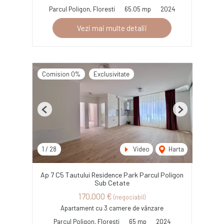
Parcul Poligon, Floresti
65.05 mp
2024
Vezi mai multe detalii
Comision 0%
Exclusivitate
Previous
Next
1
/
28
Video
Harta
Ap 7 C5 Tautului Residence Park Parcul Poligon
Sub Cetate
170,000 €
(negociabil)
Apartament cu 3 camere de vânzare
Parcul Poligon, Floresti
65 mp
2024