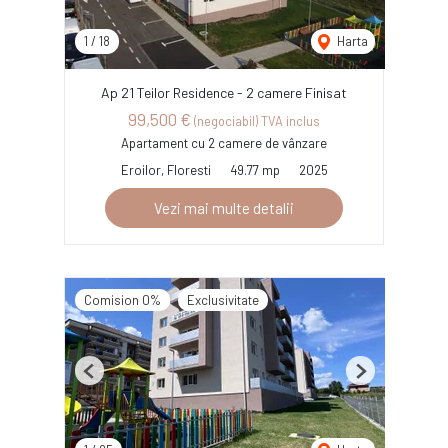
1
/
18
Harta
Ap 21 Teilor Residence - 2 camere Finisat
99,500 €
(negociabil) TVA inclus
Apartament cu 2 camere de vânzare
Eroilor, Floresti
49.77 mp
2025
Vezi mai multe detalii
Comision 0%
Exclusivitate
Previous
Next