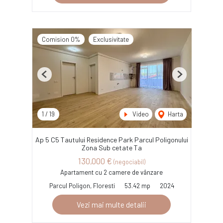
Comision 0%
Exclusivitate
Previous
Next
1
/
19
Video
Harta
Ap 5 C5 Tautului Residence Park Parcul Poligonului
Zona Sub cetate Ta
130,000 €
(negociabil)
Apartament cu 2 camere de vânzare
Parcul Poligon, Floresti
53.42 mp
2024
Vezi mai multe detalii