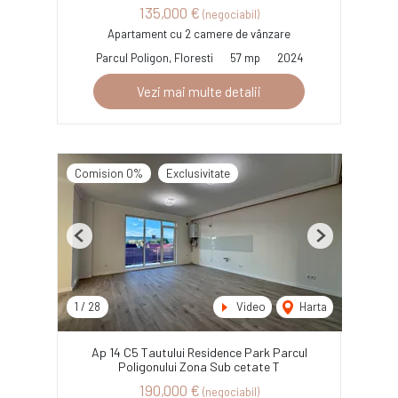
135,000 €
(negociabil)
Apartament cu 2 camere de vânzare
Parcul Poligon, Floresti
57 mp
2024
Vezi mai multe detalii
Comision 0%
Exclusivitate
Previous
Next
1
/
28
Video
Harta
Ap 14 C5 Tautului Residence Park Parcul
Poligonului Zona Sub cetate T
190,000 €
(negociabil)