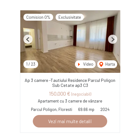
Comision 0%
Exclusivitate
Previous
Next
1
/
23
Video
Harta
Ap 3 camere -Tautiului Residence Parcul Poligon
Sub Cetate ap3 C3
150,000 €
(negociabil)
Apartament cu 3 camere de vânzare
Parcul Poligon, Floresti
69.66 mp
2024
Vezi mai multe detalii