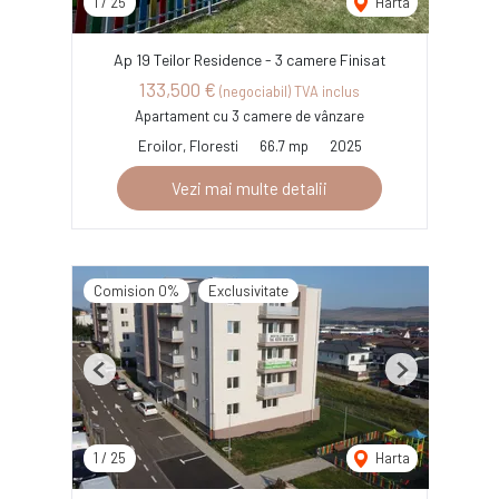
1
/
25
Harta
Ap 19 Teilor Residence - 3 camere Finisat
133,500 €
(negociabil) TVA inclus
Apartament cu 3 camere de vânzare
Eroilor, Floresti
66.7 mp
2025
Vezi mai multe detalii
Comision 0%
Exclusivitate
Previous
Next
1
/
25
Harta