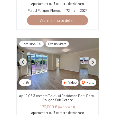
Apartament cu 3 camere de vânzare
Parcul Poligon, Floresti
72 mp
2024
Vezi mai multe detalii
Comision 0%
Exclusivitate
Previous
Next
1
/
25
Video
Harta
Ap 10 C5 3 camere Tautului Residence Park Parcul
Poligon Sub Cetate
170,000 €
(negociabil)
Apartament cu 3 camere de vânzare