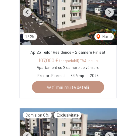
Previous
Next
1
/
25
Harta
Ap 23 Teilor Residence - 2 camere Finisat
107,000 €
(negociabil) TVA inclus
Apartament cu 2 camere de vânzare
Eroilor, Floresti
53.4 mp
2025
Vezi mai multe detalii
Comision 0%
Exclusivitate