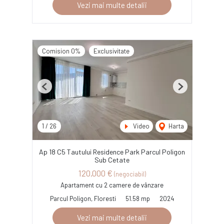
Vezi mai multe detalii
Comision 0%
Exclusivitate
Previous
Next
1
/
26
Video
Harta
Ap 18 C5 Tautului Residence Park Parcul Poligon
Sub Cetate
120,000 €
(negociabil)
Apartament cu 2 camere de vânzare
Parcul Poligon, Floresti
51.58 mp
2024
Vezi mai multe detalii