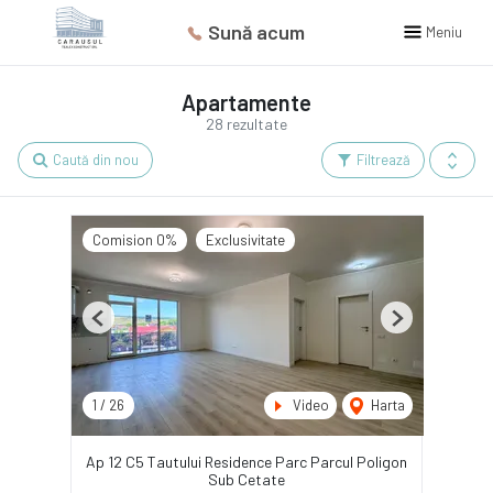
Sună acum
Meniu
Apartamente
28 rezultate
Caută din nou
Filtrează
Comision 0%
Exclusivitate
Previous
Next
1
/
26
Video
Harta
Ap 12 C5 Tautului Residence Parc Parcul Poligon
Sub Cetate