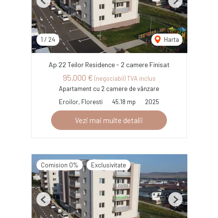
Previous
Next
1
/
24
Harta
Ap 22 Teilor Residence - 2 camere Finisat
95,000 €
(negociabil) TVA inclus
Apartament cu 2 camere de vânzare
Eroilor, Floresti
45.18 mp
2025
Vezi mai multe detalii
Comision 0%
Exclusivitate
Previous
Next