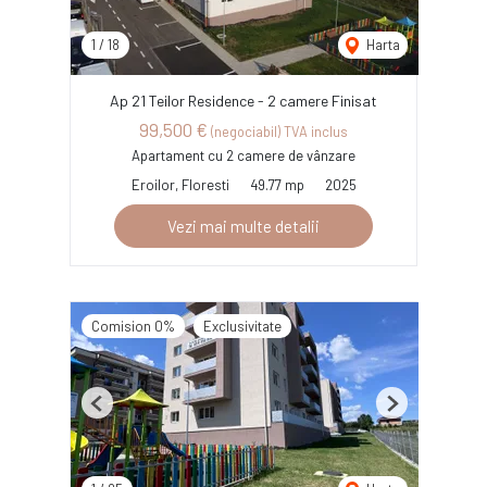
1
/
18
Harta
Ap 21 Teilor Residence - 2 camere Finisat
99,500 €
(negociabil) TVA inclus
Apartament cu 2 camere de vânzare
Eroilor, Floresti
49.77 mp
2025
Vezi mai multe detalii
Comision 0%
Exclusivitate
Previous
Next