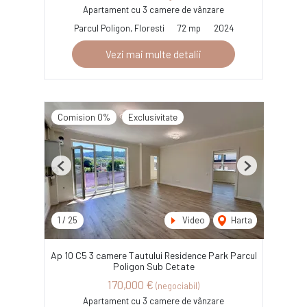
Apartament cu 3 camere de vânzare
Parcul Poligon, Floresti
72 mp
2024
Vezi mai multe detalii
Comision 0%
Exclusivitate
Previous
Next
1
/
25
Video
Harta
Ap 10 C5 3 camere Tautului Residence Park Parcul
Poligon Sub Cetate
170,000 €
(negociabil)
Apartament cu 3 camere de vânzare