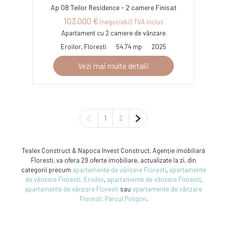
Ap 08 Teilor Residence - 2 camere Finisat
103,000 €
(negociabil) TVA inclus
Apartament cu 2 camere de vânzare
Eroilor, Floresti
54.74 mp
2025
Vezi mai multe detalii
Pagina anterioară
Pagina următoare
1
2
Tealex Construct & Napoca Invest Construct, Agenție imobiliară
Floresti, va ofera 29 oferte imobiliare, actualizate la zi, din
categorii precum
apartamente de vânzare Floresti
,
apartamente
de vânzare Floresti, Eroilor
,
apartamente de vânzare Floresti
,
apartamente de vânzare Floresti
sau
apartamente de vânzare
Floresti, Parcul Poligon
.