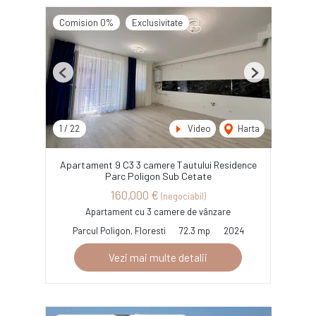
Comision 0%
Exclusivitate
Previous
Next
1
/
22
Video
Harta
Apartament 9 C3 3 camere Tautului Residence
Parc Poligon Sub Cetate
160,000 €
(negociabil)
Apartament cu 3 camere de vânzare
Parcul Poligon, Floresti
72.3 mp
2024
Vezi mai multe detalii