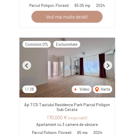
Parcul Poligon, Floresti
65.05 mp
2024
Vezi mai multe detalii
Comision 0%
Exclusivitate
Previous
Next
1
/
28
Video
Harta
Ap 7 C5 Tautului Residence Park Parcul Poligon
Sub Cetate
170,000 €
(negociabil)
Apartament cu 3 camere de vânzare
Parcul Poligon, Floresti
65 mp
2024