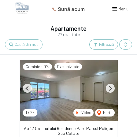
Sună acum
Meniu
Apartamente
27 rezultate
Caută din nou
Filtrează
Comision 0%
Exclusivitate
Previous
Next
1
/
26
Video
Harta
Ap 12 C5 Tautului Residence Parc Parcul Poligon
Sub Cetate