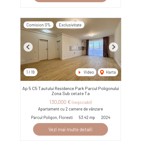
Comision 0%
Exclusivitate
Previous
Next
1
/
19
Video
Harta
Ap 5 C5 Tautului Residence Park Parcul Poligonului
Zona Sub cetate Ta
130,000 €
(negociabil)
Apartament cu 2 camere de vânzare
Parcul Poligon, Floresti
53.42 mp
2024
Vezi mai multe detalii