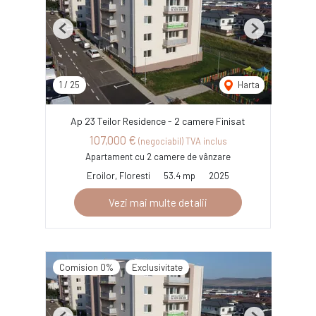
Previous
Next
1
/
25
Harta
Ap 23 Teilor Residence - 2 camere Finisat
107,000 €
(negociabil) TVA inclus
Apartament cu 2 camere de vânzare
Eroilor, Floresti
53.4 mp
2025
Vezi mai multe detalii
Comision 0%
Exclusivitate