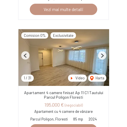
Vezi mai multe detalii
Comision 0%
Exclusivitate
Previous
Next
1
/
31
Video
Harta
Apartament 4 camere finisat Ap 11 C1 Tautului
Parcul Poligon Floresti
195,000 €
(negociabil)
Apartament cu 4 camere de vânzare
Parcul Poligon, Floresti
85 mp
2024