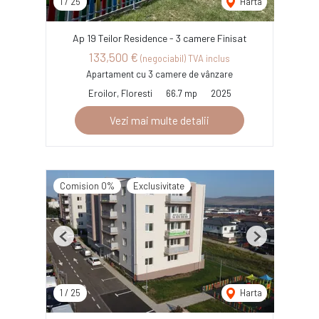
1
/
25
Harta
Ap 19 Teilor Residence - 3 camere Finisat
133,500 €
(negociabil) TVA inclus
Apartament cu 3 camere de vânzare
Eroilor, Floresti
66.7 mp
2025
Vezi mai multe detalii
Comision 0%
Exclusivitate
Previous
Next
1
/
25
Harta