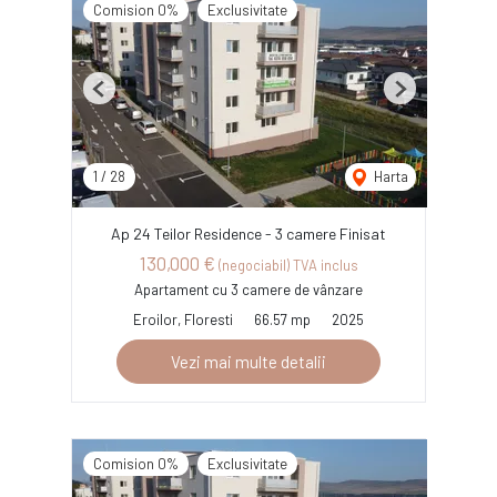
Comision 0%
Exclusivitate
Previous
Next
1
/
28
Harta
Ap 24 Teilor Residence - 3 camere Finisat
130,000 €
(negociabil) TVA inclus
Apartament cu 3 camere de vânzare
Eroilor, Floresti
66.57 mp
2025
Vezi mai multe detalii
Comision 0%
Exclusivitate