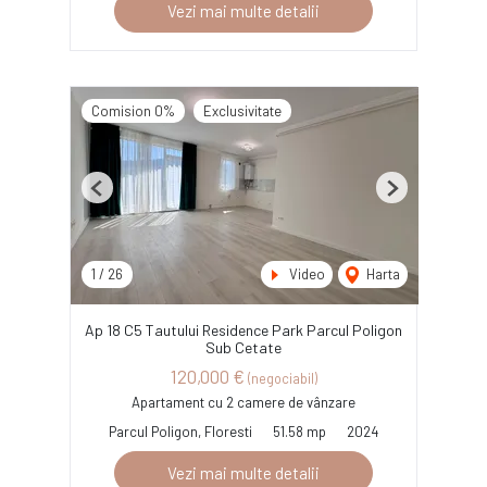
Vezi mai multe detalii
Comision 0%
Exclusivitate
Previous
Next
1
/
26
Video
Harta
Ap 18 C5 Tautului Residence Park Parcul Poligon
Sub Cetate
120,000 €
(negociabil)
Apartament cu 2 camere de vânzare
Parcul Poligon, Floresti
51.58 mp
2024
Vezi mai multe detalii