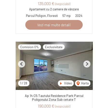
135,000 €
(negociabil)
Apartament cu 2 camere de vânzare
Parcul Poligon, Floresti
57 mp
2024
Vezi mai multe detalii
Comision 0%
Exclusivitate
Previous
Next
1
/
28
Video
Harta
Ap 14 C5 Tautului Residence Park Parcul
Poligonului Zona Sub cetate T
190,000 €
(negociabil)