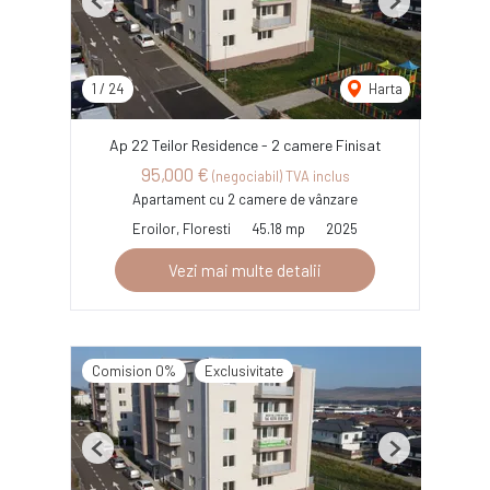
Previous
Next
1
/
24
Harta
Ap 22 Teilor Residence - 2 camere Finisat
95,000 €
(negociabil) TVA inclus
Apartament cu 2 camere de vânzare
Eroilor, Floresti
45.18 mp
2025
Vezi mai multe detalii
Comision 0%
Exclusivitate
Previous
Next