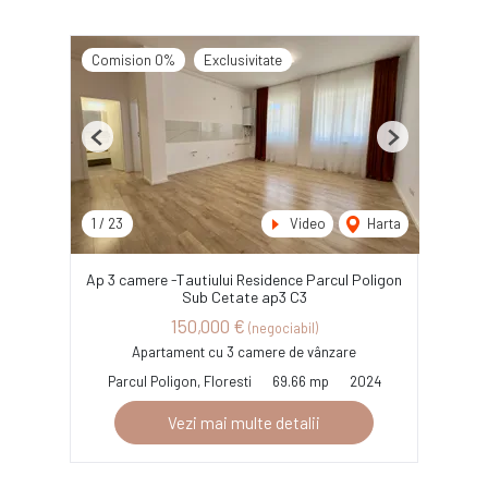
Comision 0%
Exclusivitate
Previous
Next
1
/
23
Video
Harta
Ap 3 camere -Tautiului Residence Parcul Poligon
Sub Cetate ap3 C3
150,000 €
(negociabil)
Apartament cu 3 camere de vânzare
Parcul Poligon, Floresti
69.66 mp
2024
Vezi mai multe detalii