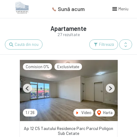
Sună acum
Meniu
Apartamente
27 rezultate
Caută din nou
Filtrează
Comision 0%
Exclusivitate
Previous
Next
1
/
26
Video
Harta
Ap 12 C5 Tautului Residence Parc Parcul Poligon
Sub Cetate