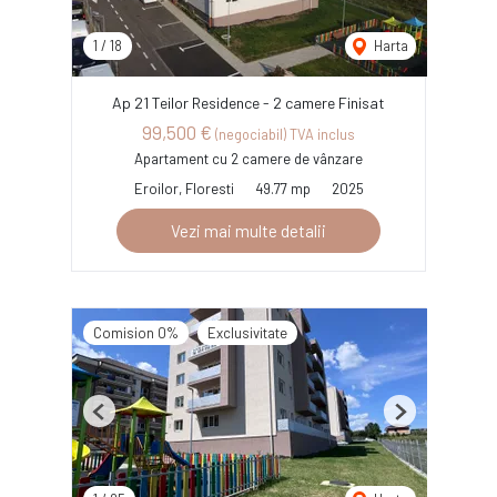
1
/
18
Harta
Ap 21 Teilor Residence - 2 camere Finisat
99,500 €
(negociabil) TVA inclus
Apartament cu 2 camere de vânzare
Eroilor, Floresti
49.77 mp
2025
Vezi mai multe detalii
Comision 0%
Exclusivitate
Previous
Next