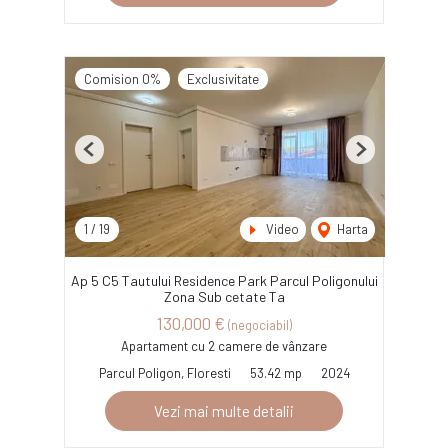
Comision 0%
Exclusivitate
Previous
Next
1
/
19
Video
Harta
Ap 5 C5 Tautului Residence Park Parcul Poligonului
Zona Sub cetate Ta
130,000 €
(negociabil)
Apartament cu 2 camere de vânzare
Parcul Poligon, Floresti
53.42 mp
2024
Vezi mai multe detalii