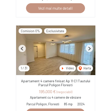
Vezi mai multe detalii
Comision 0%
Exclusivitate
Previous
Next
1
/
31
Video
Harta
Apartament 4 camere finisat Ap 11 C1 Tautului
Parcul Poligon Floresti
195,000 €
(negociabil)
Apartament cu 4 camere de vânzare
Parcul Poligon, Floresti
85 mp
2024