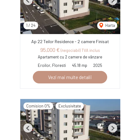
Previous
Next
1
/
24
Harta
Ap 22 Teilor Residence - 2 camere Finisat
95,000 €
(negociabil) TVA inclus
Apartament cu 2 camere de vânzare
Eroilor, Floresti
45.18 mp
2025
Vezi mai multe detalii
Comision 0%
Exclusivitate
Previous
Next