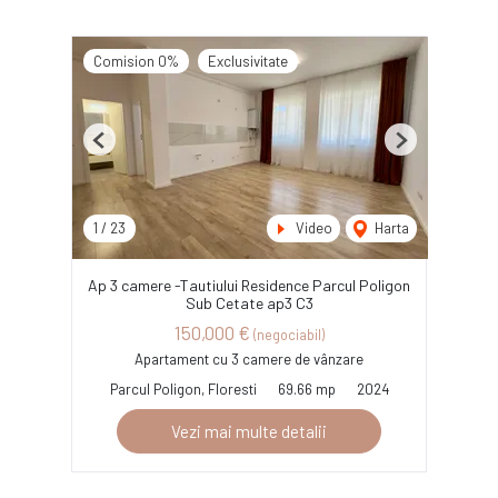
Comision 0%
Exclusivitate
Previous
Next
1
/
23
Video
Harta
Ap 3 camere -Tautiului Residence Parcul Poligon
Sub Cetate ap3 C3
150,000 €
(negociabil)
Apartament cu 3 camere de vânzare
Parcul Poligon, Floresti
69.66 mp
2024
Vezi mai multe detalii