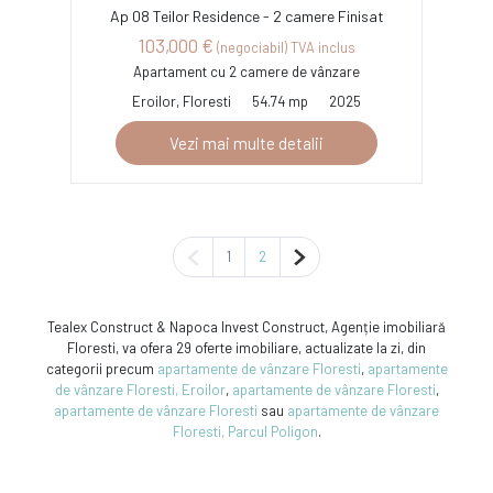
Ap 08 Teilor Residence - 2 camere Finisat
103,000 €
(negociabil) TVA inclus
Apartament cu 2 camere de vânzare
Eroilor, Floresti
54.74 mp
2025
Vezi mai multe detalii
Pagina anterioară
Pagina următoare
1
2
Tealex Construct & Napoca Invest Construct, Agenție imobiliară
Floresti, va ofera 29 oferte imobiliare, actualizate la zi, din
categorii precum
apartamente de vânzare Floresti
,
apartamente
de vânzare Floresti, Eroilor
,
apartamente de vânzare Floresti
,
apartamente de vânzare Floresti
sau
apartamente de vânzare
Floresti, Parcul Poligon
.