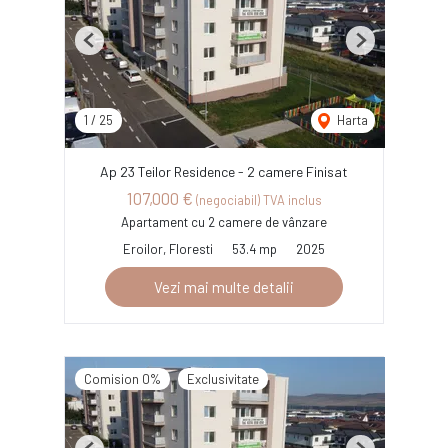
Previous
Next
1
/
25
Harta
Ap 23 Teilor Residence - 2 camere Finisat
107,000 €
(negociabil) TVA inclus
Apartament cu 2 camere de vânzare
Eroilor, Floresti
53.4 mp
2025
Vezi mai multe detalii
Comision 0%
Exclusivitate