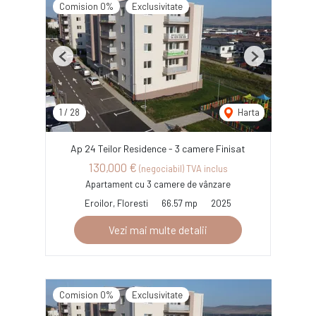
Comision 0%
Exclusivitate
Previous
Next
1
/
28
Harta
Ap 24 Teilor Residence - 3 camere Finisat
130,000 €
(negociabil) TVA inclus
Apartament cu 3 camere de vânzare
Eroilor, Floresti
66.57 mp
2025
Vezi mai multe detalii
Comision 0%
Exclusivitate