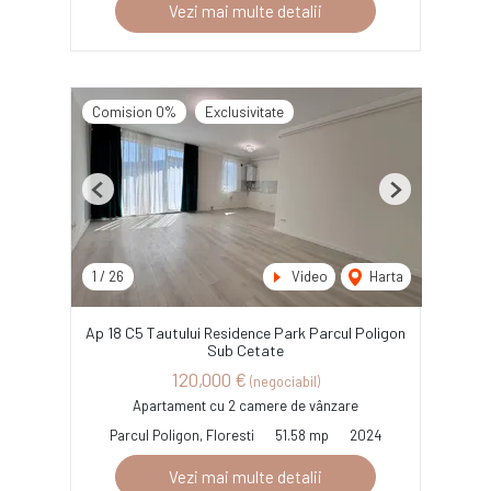
Vezi mai multe detalii
Comision 0%
Exclusivitate
Previous
Next
1
/
26
Video
Harta
Ap 18 C5 Tautului Residence Park Parcul Poligon
Sub Cetate
120,000 €
(negociabil)
Apartament cu 2 camere de vânzare
Parcul Poligon, Floresti
51.58 mp
2024
Vezi mai multe detalii