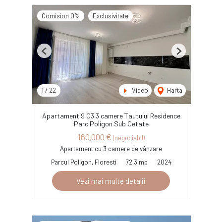
Comision 0%
Exclusivitate
Previous
Next
1
/
22
Video
Harta
Apartament 9 C3 3 camere Tautului Residence
Parc Poligon Sub Cetate
160,000 €
(negociabil)
Apartament cu 3 camere de vânzare
Parcul Poligon, Floresti
72.3 mp
2024
Vezi mai multe detalii