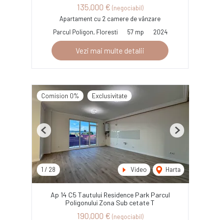
135,000 €
(negociabil)
Apartament cu 2 camere de vânzare
Parcul Poligon, Floresti
57 mp
2024
Vezi mai multe detalii
Comision 0%
Exclusivitate
Previous
Next
1
/
28
Video
Harta
Ap 14 C5 Tautului Residence Park Parcul
Poligonului Zona Sub cetate T
190,000 €
(negociabil)