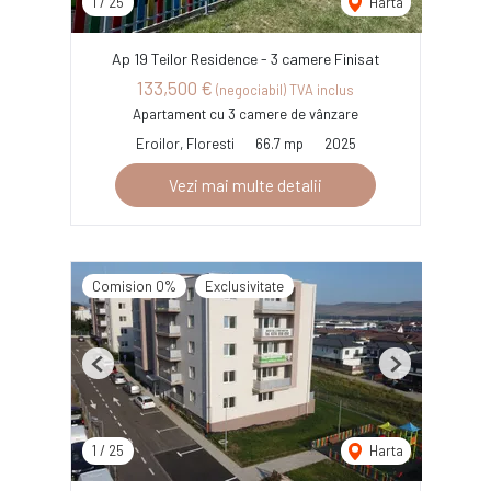
1
/
25
Harta
Ap 19 Teilor Residence - 3 camere Finisat
133,500 €
(negociabil) TVA inclus
Apartament cu 3 camere de vânzare
Eroilor, Floresti
66.7 mp
2025
Vezi mai multe detalii
Comision 0%
Exclusivitate
Previous
Next
1
/
25
Harta