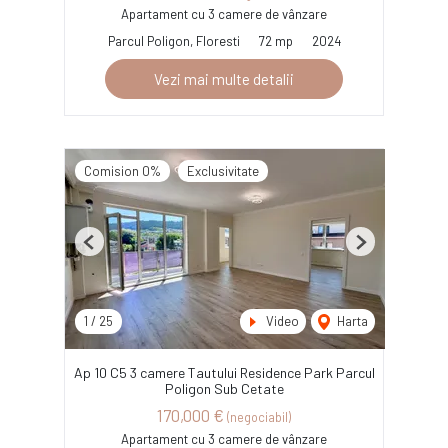
Apartament cu 3 camere de vânzare
Parcul Poligon, Floresti
72 mp
2024
Vezi mai multe detalii
Comision 0%
Exclusivitate
Previous
Next
1
/
25
Video
Harta
Ap 10 C5 3 camere Tautului Residence Park Parcul
Poligon Sub Cetate
170,000 €
(negociabil)
Apartament cu 3 camere de vânzare