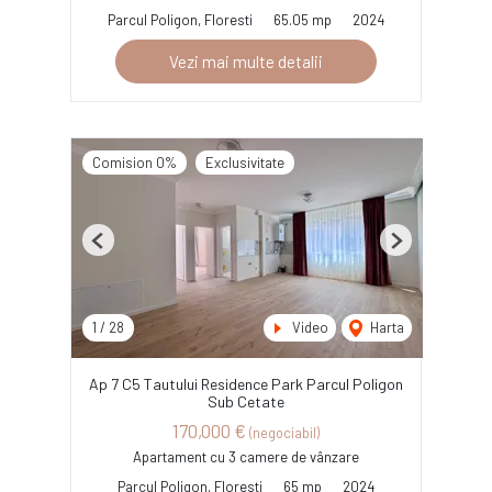
Parcul Poligon, Floresti
65.05 mp
2024
Vezi mai multe detalii
Comision 0%
Exclusivitate
Previous
Next
1
/
28
Video
Harta
Ap 7 C5 Tautului Residence Park Parcul Poligon
Sub Cetate
170,000 €
(negociabil)
Apartament cu 3 camere de vânzare
Parcul Poligon, Floresti
65 mp
2024