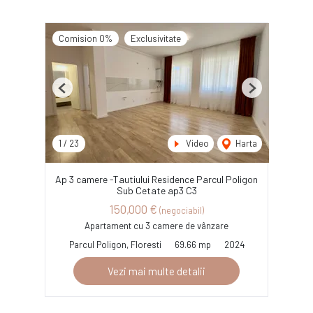
Comision 0%
Exclusivitate
Previous
Next
1
/
23
Video
Harta
Ap 3 camere -Tautiului Residence Parcul Poligon
Sub Cetate ap3 C3
150,000 €
(negociabil)
Apartament cu 3 camere de vânzare
Parcul Poligon, Floresti
69.66 mp
2024
Vezi mai multe detalii