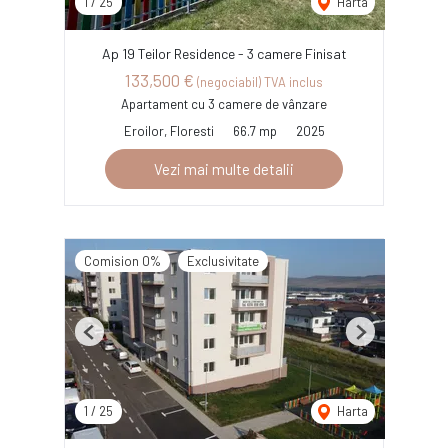
1
/
25
Harta
Ap 19 Teilor Residence - 3 camere Finisat
133,500 €
(negociabil) TVA inclus
Apartament cu 3 camere de vânzare
Eroilor, Floresti
66.7 mp
2025
Vezi mai multe detalii
Comision 0%
Exclusivitate
Previous
Next
1
/
25
Harta