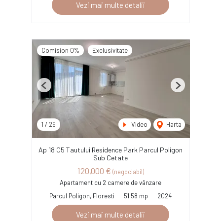
Vezi mai multe detalii
Comision 0%
Exclusivitate
Previous
Next
1
/
26
Video
Harta
Ap 18 C5 Tautului Residence Park Parcul Poligon
Sub Cetate
120,000 €
(negociabil)
Apartament cu 2 camere de vânzare
Parcul Poligon, Floresti
51.58 mp
2024
Vezi mai multe detalii