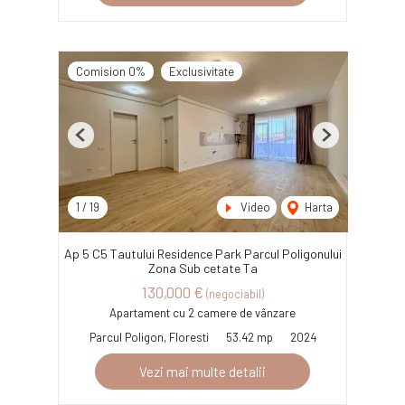
Comision 0%
Exclusivitate
Previous
Next
1
/
19
Video
Harta
Ap 5 C5 Tautului Residence Park Parcul Poligonului
Zona Sub cetate Ta
130,000 €
(negociabil)
Apartament cu 2 camere de vânzare
Parcul Poligon, Floresti
53.42 mp
2024
Vezi mai multe detalii