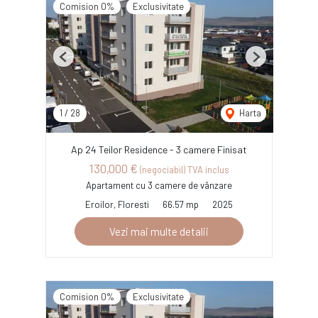
Comision 0%
Exclusivitate
Previous
Next
1
/
28
Harta
Ap 24 Teilor Residence - 3 camere Finisat
130,000 €
(negociabil) TVA inclus
Apartament cu 3 camere de vânzare
Eroilor, Floresti
66.57 mp
2025
Vezi mai multe detalii
Comision 0%
Exclusivitate