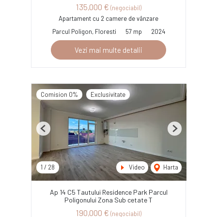
135,000 €
(negociabil)
Apartament cu 2 camere de vânzare
Parcul Poligon, Floresti
57 mp
2024
Vezi mai multe detalii
Comision 0%
Exclusivitate
Previous
Next
1
/
28
Video
Harta
Ap 14 C5 Tautului Residence Park Parcul
Poligonului Zona Sub cetate T
190,000 €
(negociabil)