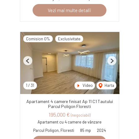
Vezi mai multe detalii
Comision 0%
Exclusivitate
Previous
Next
1
/
31
Video
Harta
Apartament 4 camere finisat Ap 11 C1 Tautului
Parcul Poligon Floresti
195,000 €
(negociabil)
Apartament cu 4 camere de vânzare
Parcul Poligon, Floresti
85 mp
2024