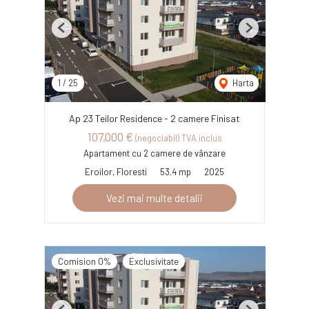
Previous
Next
1
/
25
Harta
Ap 23 Teilor Residence - 2 camere Finisat
107,000 €
(negociabil) TVA inclus
Apartament cu 2 camere de vânzare
Eroilor, Floresti
53.4 mp
2025
Vezi mai multe detalii
Comision 0%
Exclusivitate