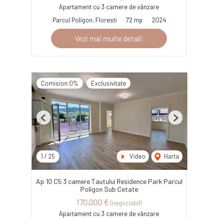
Apartament cu 3 camere de vânzare
Parcul Poligon, Floresti
72 mp
2024
Vezi mai multe detalii
Comision 0%
Exclusivitate
Previous
Next
1
/
25
Video
Harta
Ap 10 C5 3 camere Tautului Residence Park Parcul
Poligon Sub Cetate
170,000 €
(negociabil)
Apartament cu 3 camere de vânzare