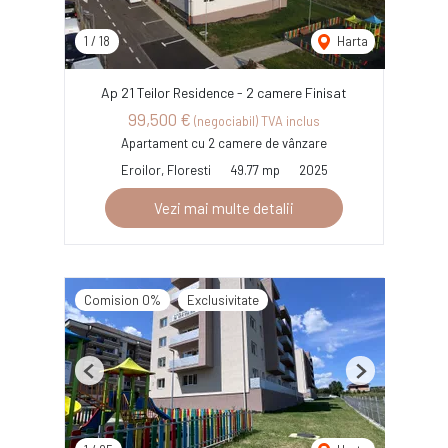
1
/
18
Harta
Ap 21 Teilor Residence - 2 camere Finisat
99,500 €
(negociabil) TVA inclus
Apartament cu 2 camere de vânzare
Eroilor, Floresti
49.77 mp
2025
Vezi mai multe detalii
Comision 0%
Exclusivitate
Previous
Next