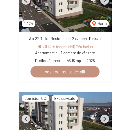
Previous
Next
1
/
24
Harta
Ap 22 Teilor Residence - 2 camere Finisat
95,000 €
(negociabil) TVA inclus
Apartament cu 2 camere de vânzare
Eroilor, Floresti
45.18 mp
2025
Vezi mai multe detalii
Comision 0%
Exclusivitate
Previous
Next