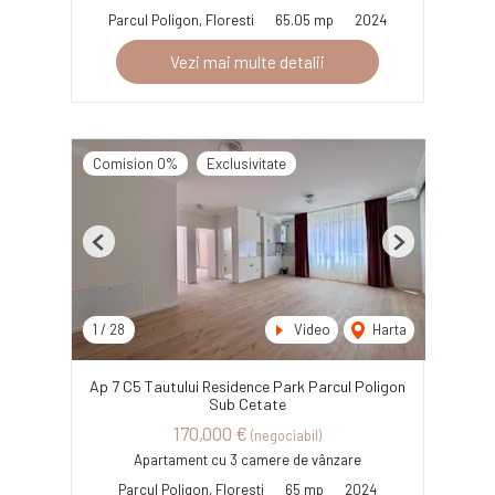
Parcul Poligon, Floresti
65.05 mp
2024
Vezi mai multe detalii
Comision 0%
Exclusivitate
Previous
Next
1
/
28
Video
Harta
Ap 7 C5 Tautului Residence Park Parcul Poligon
Sub Cetate
170,000 €
(negociabil)
Apartament cu 3 camere de vânzare
Parcul Poligon, Floresti
65 mp
2024