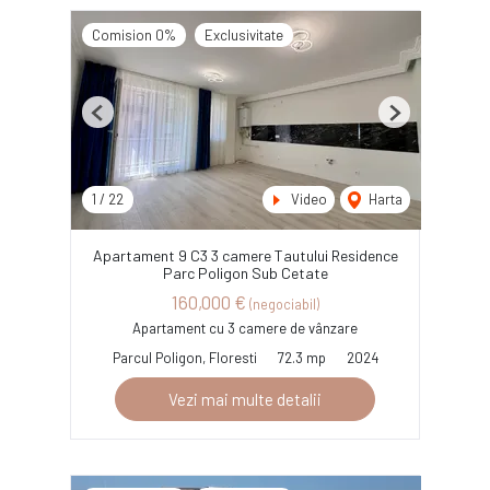
Comision 0%
Exclusivitate
Previous
Next
1
/
22
Video
Harta
Apartament 9 C3 3 camere Tautului Residence
Parc Poligon Sub Cetate
160,000 €
(negociabil)
Apartament cu 3 camere de vânzare
Parcul Poligon, Floresti
72.3 mp
2024
Vezi mai multe detalii