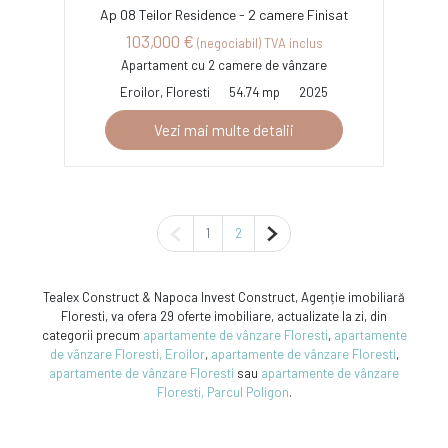
Ap 08 Teilor Residence - 2 camere Finisat
103,000 €
(negociabil) TVA inclus
Apartament cu 2 camere de vânzare
Eroilor, Floresti
54.74 mp
2025
Vezi mai multe detalii
Pagina anterioară
Pagina următoare
1
2
Tealex Construct & Napoca Invest Construct, Agenție imobiliară
Floresti, va ofera 29 oferte imobiliare, actualizate la zi, din
categorii precum
apartamente de vânzare Floresti
,
apartamente
de vânzare Floresti, Eroilor
,
apartamente de vânzare Floresti
,
apartamente de vânzare Floresti
sau
apartamente de vânzare
Floresti, Parcul Poligon
.