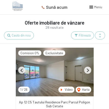
Sună acum
Meniu
Oferte imobiliare de vânzare
28 rezultate
Caută din nou
Filtrează
Comision 0%
Exclusivitate
Previous
Next
1
/
26
Video
Harta
Ap 12 C5 Tautului Residence Parc Parcul Poligon
Sub Cetate