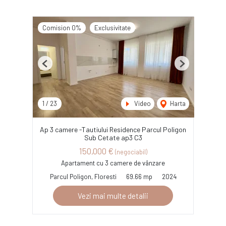
Comision 0%
Exclusivitate
Previous
Next
1
/
23
Video
Harta
Ap 3 camere -Tautiului Residence Parcul Poligon
Sub Cetate ap3 C3
150,000 €
(negociabil)
Apartament cu 3 camere de vânzare
Parcul Poligon, Floresti
69.66 mp
2024
Vezi mai multe detalii