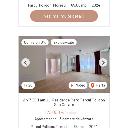
Parcul Poligon, Floresti
65.05 mp
2024
Vezi mai multe detalii
Comision 0%
Exclusivitate
Previous
Next
1
/
28
Video
Harta
Ap 7 C5 Tautului Residence Park Parcul Poligon
Sub Cetate
170,000 €
(negociabil)
Apartament cu 3 camere de vânzare
Parcul Poligon, Floresti
65 mp
2024