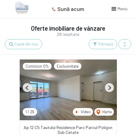
Sună acum
Meniu
Oferte imobiliare de vânzare
28 rezultate
Caută din nou
Filtrează
Comision 0%
Exclusivitate
Previous
Next
1
/
26
Video
Harta
Ap 12 C5 Tautului Residence Parc Parcul Poligon
Sub Cetate