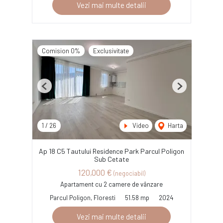
Vezi mai multe detalii
Comision 0%
Exclusivitate
Previous
Next
1
/
26
Video
Harta
Ap 18 C5 Tautului Residence Park Parcul Poligon
Sub Cetate
120,000 €
(negociabil)
Apartament cu 2 camere de vânzare
Parcul Poligon, Floresti
51.58 mp
2024
Vezi mai multe detalii