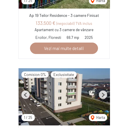
1
/
25
Harta
Ap 19 Teilor Residence - 3 camere Finisat
133,500 €
(negociabil) TVA inclus
Apartament cu 3 camere de vânzare
Eroilor, Floresti
66.7 mp
2025
Vezi mai multe detalii
Comision 0%
Exclusivitate
Previous
Next
1
/
25
Harta