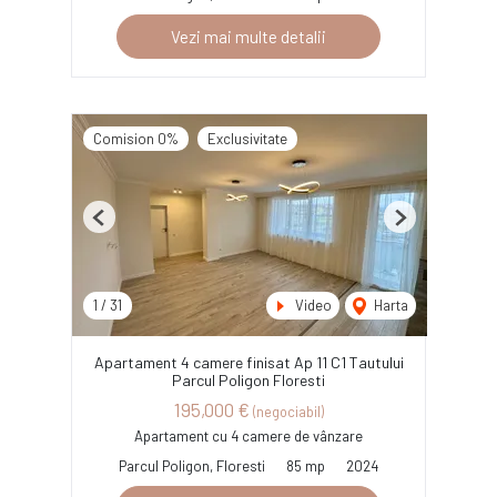
Vezi mai multe detalii
Comision 0%
Exclusivitate
Previous
Next
1
/
31
Video
Harta
Apartament 4 camere finisat Ap 11 C1 Tautului
Parcul Poligon Floresti
195,000 €
(negociabil)
Apartament cu 4 camere de vânzare
Parcul Poligon, Floresti
85 mp
2024