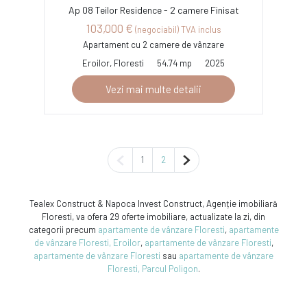
Ap 08 Teilor Residence - 2 camere Finisat
103,000 €
(negociabil) TVA inclus
Apartament cu 2 camere de vânzare
Eroilor, Floresti
54.74 mp
2025
Vezi mai multe detalii
Pagina anterioară
Pagina următoare
1
2
Tealex Construct & Napoca Invest Construct, Agenție imobiliară
Floresti, va ofera 29 oferte imobiliare, actualizate la zi, din
categorii precum
apartamente de vânzare Floresti
,
apartamente
de vânzare Floresti, Eroilor
,
apartamente de vânzare Floresti
,
apartamente de vânzare Floresti
sau
apartamente de vânzare
Floresti, Parcul Poligon
.