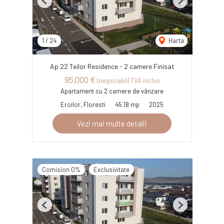
Previous
Next
1
/
24
Harta
Ap 22 Teilor Residence - 2 camere Finisat
95,000 €
(negociabil) TVA inclus
Apartament cu 2 camere de vânzare
Eroilor, Floresti
45.18 mp
2025
Vezi mai multe detalii
Comision 0%
Exclusivitate
Previous
Next