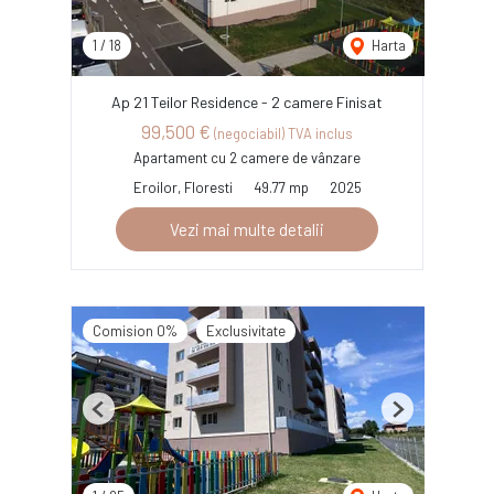
1
/
18
Harta
Ap 21 Teilor Residence - 2 camere Finisat
99,500 €
(negociabil) TVA inclus
Apartament cu 2 camere de vânzare
Eroilor, Floresti
49.77 mp
2025
Vezi mai multe detalii
Comision 0%
Exclusivitate
Previous
Next