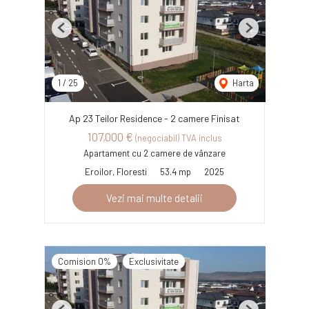
Previous
Next
1
/
25
Harta
Ap 23 Teilor Residence - 2 camere Finisat
107,000 €
(negociabil) TVA inclus
Apartament cu 2 camere de vânzare
Eroilor, Floresti
53.4 mp
2025
Vezi mai multe detalii
Comision 0%
Exclusivitate