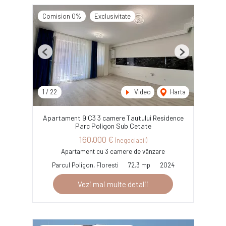
Comision 0%
Exclusivitate
Previous
Next
1
/
22
Video
Harta
Apartament 9 C3 3 camere Tautului Residence
Parc Poligon Sub Cetate
160,000 €
(negociabil)
Apartament cu 3 camere de vânzare
Parcul Poligon, Floresti
72.3 mp
2024
Vezi mai multe detalii