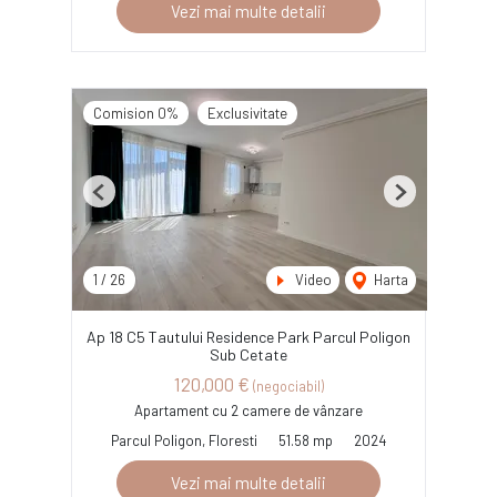
Vezi mai multe detalii
Comision 0%
Exclusivitate
Previous
Next
1
/
26
Video
Harta
Ap 18 C5 Tautului Residence Park Parcul Poligon
Sub Cetate
120,000 €
(negociabil)
Apartament cu 2 camere de vânzare
Parcul Poligon, Floresti
51.58 mp
2024
Vezi mai multe detalii