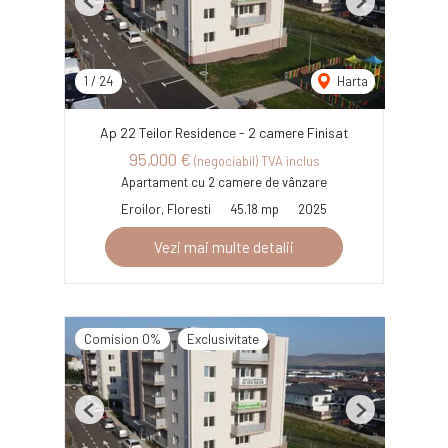
Previous
Next
1
/
24
Harta
Ap 22 Teilor Residence - 2 camere Finisat
95,000 €
(negociabil) TVA inclus
Apartament cu 2 camere de vânzare
Eroilor, Floresti
45.18 mp
2025
Vezi mai multe detalii
Comision 0%
Exclusivitate
Previous
Next