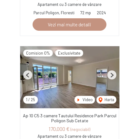
Apartament cu 3 camere de vânzare
Parcul Poligon, Floresti
72 mp
2024
Vezi mai multe detalii
Comision 0%
Exclusivitate
Previous
Next
1
/
25
Video
Harta
Ap 10 C5 3 camere Tautului Residence Park Parcul
Poligon Sub Cetate
170,000 €
(negociabil)
Apartament cu 3 camere de vânzare