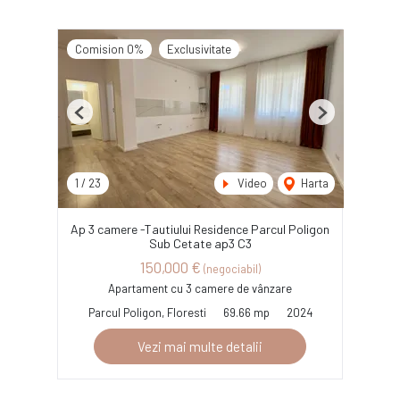
Comision 0%
Exclusivitate
Previous
Next
1
/
23
Video
Harta
Ap 3 camere -Tautiului Residence Parcul Poligon
Sub Cetate ap3 C3
150,000 €
(negociabil)
Apartament cu 3 camere de vânzare
Parcul Poligon, Floresti
69.66 mp
2024
Vezi mai multe detalii