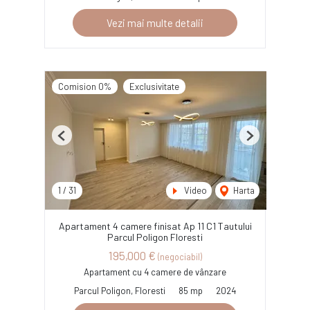
Vezi mai multe detalii
Comision 0%
Exclusivitate
Previous
Next
1
/
31
Video
Harta
Apartament 4 camere finisat Ap 11 C1 Tautului
Parcul Poligon Floresti
195,000 €
(negociabil)
Apartament cu 4 camere de vânzare
Parcul Poligon, Floresti
85 mp
2024