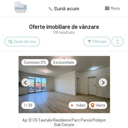
Sună acum
Meniu
Oferte imobiliare de vânzare
28 rezultate
Caută din nou
Filtrează
Comision 0%
Exclusivitate
Previous
Next
1
/
26
Video
Harta
Ap 12 C5 Tautului Residence Parc Parcul Poligon
Sub Cetate