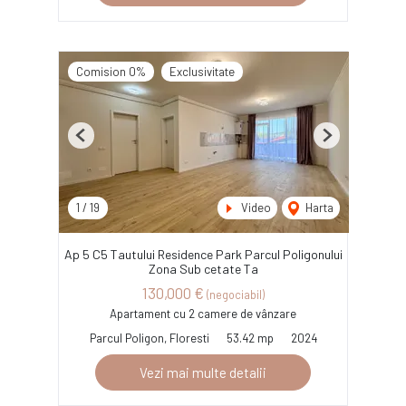
Comision 0%
Exclusivitate
Previous
Next
1
/
19
Video
Harta
Ap 5 C5 Tautului Residence Park Parcul Poligonului
Zona Sub cetate Ta
130,000 €
(negociabil)
Apartament cu 2 camere de vânzare
Parcul Poligon, Floresti
53.42 mp
2024
Vezi mai multe detalii