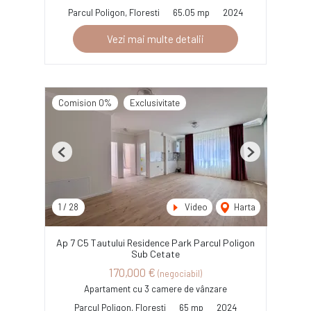
Parcul Poligon, Floresti
65.05 mp
2024
Vezi mai multe detalii
Comision 0%
Exclusivitate
Previous
Next
1
/
28
Video
Harta
Ap 7 C5 Tautului Residence Park Parcul Poligon
Sub Cetate
170,000 €
(negociabil)
Apartament cu 3 camere de vânzare
Parcul Poligon, Floresti
65 mp
2024