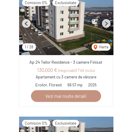
Comision 0%
Exclusivitate
Previous
Next
1
/
28
Harta
Ap 24 Teilor Residence - 3 camere Finisat
130,000 €
(negociabil) TVA inclus
Apartament cu 3 camere de vânzare
Eroilor, Floresti
66.57 mp
2025
Vezi mai multe detalii
Comision 0%
Exclusivitate