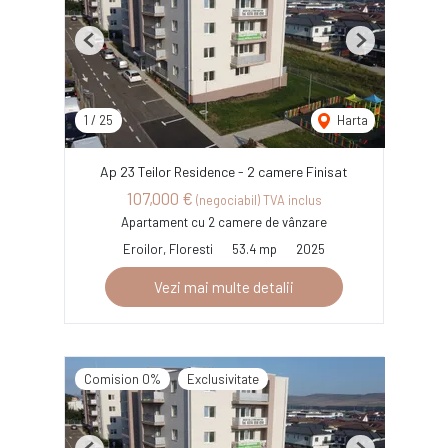
Previous
Next
1
/
25
Harta
Ap 23 Teilor Residence - 2 camere Finisat
107,000 €
(negociabil) TVA inclus
Apartament cu 2 camere de vânzare
Eroilor, Floresti
53.4 mp
2025
Vezi mai multe detalii
Comision 0%
Exclusivitate