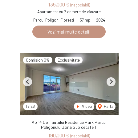
135,000 €
(negociabil)
Apartament cu 2 camere de vânzare
Parcul Poligon, Floresti
57 mp
2024
Vezi mai multe detalii
Comision 0%
Exclusivitate
Previous
Next
1
/
28
Video
Harta
Ap 14 C5 Tautului Residence Park Parcul
Poligonului Zona Sub cetate T
190,000 €
(negociabil)