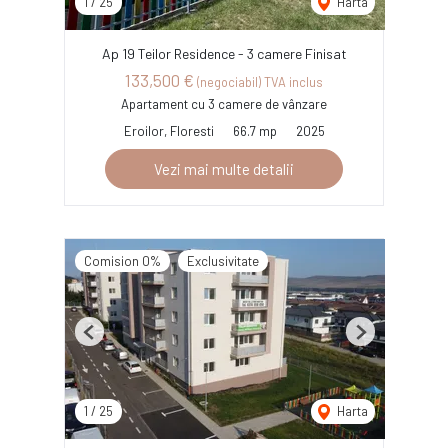
1
/
25
Harta
Ap 19 Teilor Residence - 3 camere Finisat
133,500 €
(negociabil) TVA inclus
Apartament cu 3 camere de vânzare
Eroilor, Floresti
66.7 mp
2025
Vezi mai multe detalii
Comision 0%
Exclusivitate
Previous
Next
1
/
25
Harta