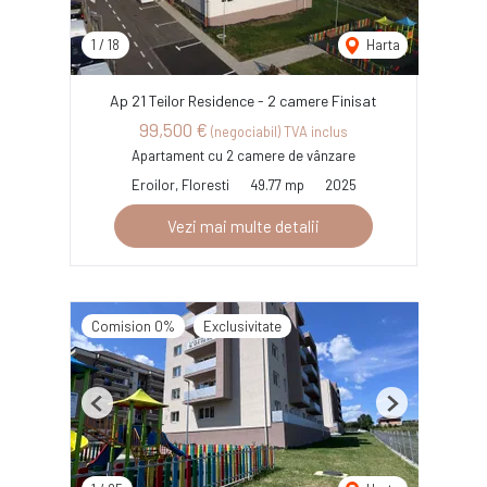
1
/
18
Harta
Ap 21 Teilor Residence - 2 camere Finisat
99,500 €
(negociabil) TVA inclus
Apartament cu 2 camere de vânzare
Eroilor, Floresti
49.77 mp
2025
Vezi mai multe detalii
Comision 0%
Exclusivitate
Previous
Next