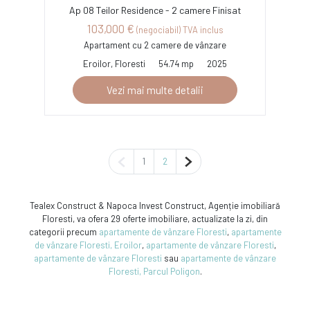
Ap 08 Teilor Residence - 2 camere Finisat
103,000 €
(negociabil) TVA inclus
Apartament cu 2 camere de vânzare
Eroilor, Floresti
54.74 mp
2025
Vezi mai multe detalii
Pagina anterioară
Pagina următoare
1
2
Tealex Construct & Napoca Invest Construct, Agenție imobiliară
Floresti, va ofera 29 oferte imobiliare, actualizate la zi, din
categorii precum
apartamente de vânzare Floresti
,
apartamente
de vânzare Floresti, Eroilor
,
apartamente de vânzare Floresti
,
apartamente de vânzare Floresti
sau
apartamente de vânzare
Floresti, Parcul Poligon
.