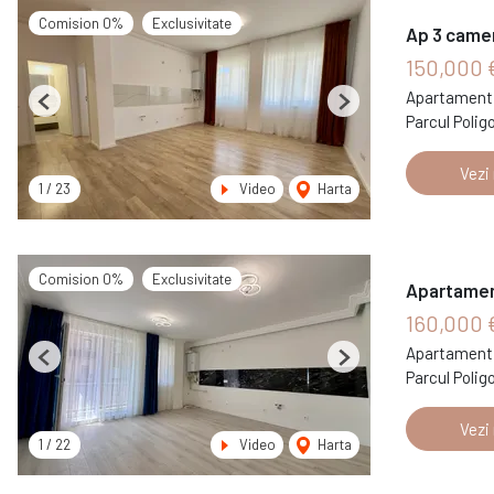
Comision 0%
Exclusivitate
Ap 3 camer
150,000 
Apartament 
Previous
Next
Parcul Polig
Vezi
1
/
23
Video
Harta
Comision 0%
Exclusivitate
Apartamen
160,000 
Apartament 
Previous
Next
Parcul Polig
Vezi
1
/
22
Video
Harta