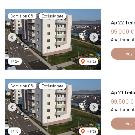
Comision 0%
Exclusivitate
Ap 22 Teil
95,000 
Apartament 
Previous
Next
Vezi
1
/
24
Harta
Comision 0%
Exclusivitate
Ap 21 Teil
99,500 €
Apartament 
Previous
Next
Vezi
1
/
18
Harta