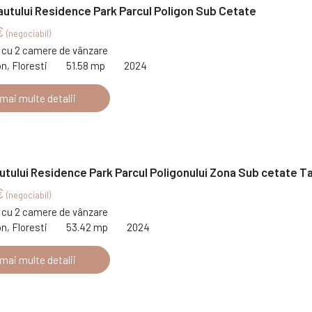
autului Residence Park Parcul Poligon Sub Cetate
€
(negociabil)
cu 2 camere de vânzare
on, Floresti
51.58 mp
2024
 mai multe detalii
utului Residence Park Parcul Poligonului Zona Sub cetate T
€
(negociabil)
cu 2 camere de vânzare
on, Floresti
53.42 mp
2024
 mai multe detalii