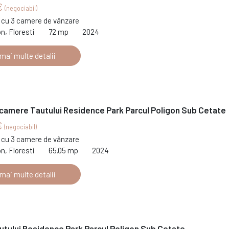
€
(negociabil)
cu 3 camere de vânzare
on, Floresti
72 mp
2024
 mai multe detalii
 camere Tautului Residence Park Parcul Poligon Sub Cetate
€
(negociabil)
cu 3 camere de vânzare
on, Floresti
65.05 mp
2024
 mai multe detalii
utului Residence Park Parcul Poligon Sub Cetate