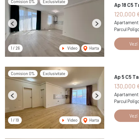
Comision 0%
Exclusivitate
Ap 18 C5 T
120,000 
Apartament 
Previous
Next
Parcul Polig
Vezi
1
/
26
Video
Harta
Comision 0%
Exclusivitate
Ap 5 C5 Ta
130,000 
Apartament 
Previous
Next
Parcul Polig
Vezi
1
/
19
Video
Harta