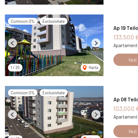
Comision 0%
Exclusivitate
Ap 19 Teil
133,500 
Apartament 
Previous
Next
Vezi
1
/
25
Harta
Comision 0%
Exclusivitate
Ap 08 Teil
103,000 
Apartament 
Previous
Next
Vezi