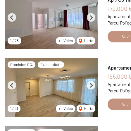
170,000 
Apartament 
Previous
Next
Parcul Polig
Vezi
1
/
28
Video
Harta
Comision 0%
Exclusivitate
Apartament
195,000 
Apartament 
Previous
Next
Parcul Polig
Vezi
1
/
31
Video
Harta