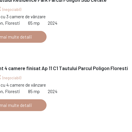
€
(negociabil)
cu 3 camere de vânzare
on, Floresti
65 mp
2024
 mai multe detalii
 4 camere finisat Ap 11 C1 Tautului Parcul Poligon Floresti
€
(negociabil)
cu 4 camere de vânzare
on, Floresti
85 mp
2024
 mai multe detalii