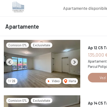
Apartamente disponibil
Apartamente
Comision 0%
Exclusivitate
Ap 12 C5 T
135,000 
Apartament 
Previous
Next
Parcul Polig
Vezi
1
/
26
Video
Harta
Comision 0%
Exclusivitate
Ap 14 C5 T