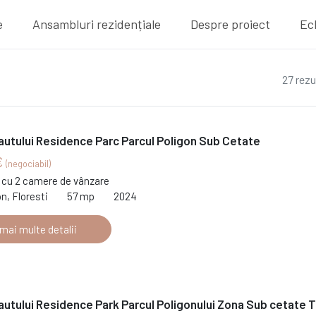
e
Ansambluri rezidențiale
Despre proiect
Ec
27 rezu
autului Residence Parc Parcul Poligon Sub Cetate
€
(negociabil)
cu 2 camere de vânzare
on, Floresti
57 mp
2024
 mai multe detalii
autului Residence Park Parcul Poligonului Zona Sub cetate T