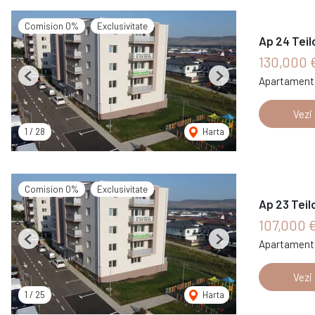
Comision 0%
Exclusivitate
Ap 24 Teil
130,000 
Apartament 
Previous
Next
Vezi
1
/
28
Harta
Comision 0%
Exclusivitate
Ap 23 Teil
107,000 
Apartament 
Previous
Next
Vezi
1
/
25
Harta