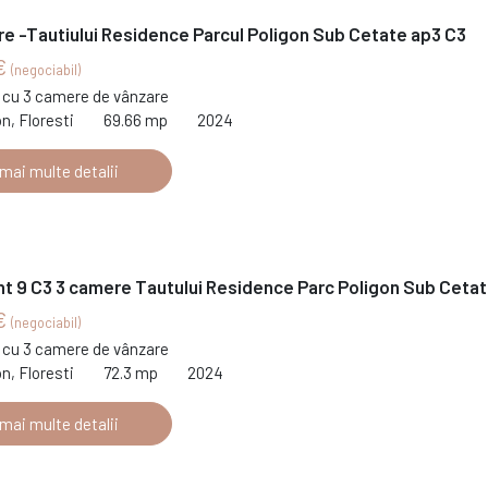
e -Tautiului Residence Parcul Poligon Sub Cetate ap3 C3
€
(negociabil)
cu 3 camere de vânzare
on, Floresti
69.66 mp
2024
 mai multe detalii
t 9 C3 3 camere Tautului Residence Parc Poligon Sub Ceta
€
(negociabil)
cu 3 camere de vânzare
on, Floresti
72.3 mp
2024
 mai multe detalii