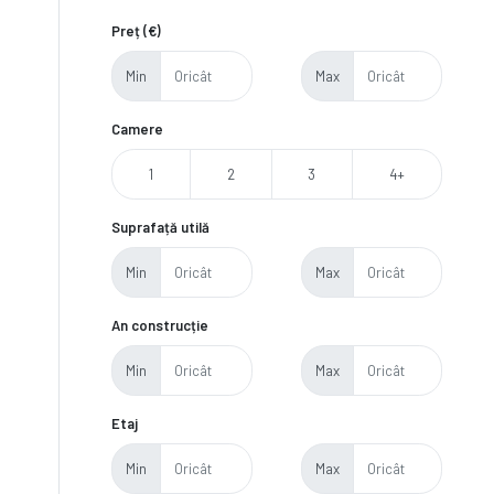
Preț (€)
Min
Max
Camere
1
2
3
4+
Suprafață utilă
Min
Max
An construcție
Min
Max
Etaj
Min
Max