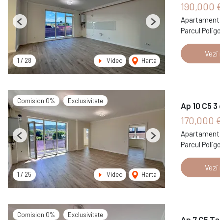
190,000 
Apartament 
Previous
Next
Parcul Polig
Vezi
1
/
28
Video
Harta
Comision 0%
Exclusivitate
Ap 10 C5 3
170,000 
Apartament 
Previous
Next
Parcul Polig
Vezi
1
/
25
Video
Harta
Comision 0%
Exclusivitate
Ap 7 C5 Ta